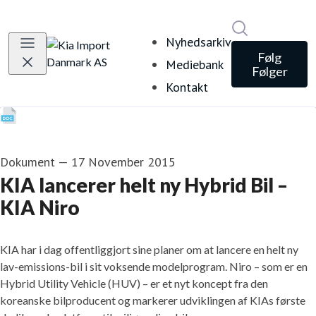
Søg i nyheds
Nyhedsarkiv
Følg
Mediebank
Følger
Kontakt
Dokument
—
17 November 2015
KIA lancerer helt ny Hybrid Bil –
KIA Niro
​KIA har i dag offentliggjort sine planer om at lancere en helt ny
lav-emissions-bil i sit voksende modelprogram. Niro – som er en
Hybrid Utility Vehicle (HUV) – er et nyt koncept fra den
koreanske bilproducent og markerer udviklingen af KIAs første