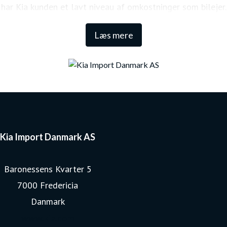
har Kia kunden et lavt niveau af omkostninger som bilejer.
Den lange garanti sikrer samtidig én af de højeste
Læs mere
restværdier i markedet.
Kia Import Danmark AS
Baronessens Kvarter 5
7000 Fredericia
Danmark
www.kia.com