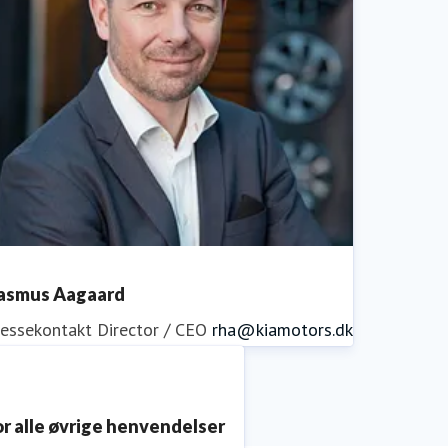
asmus Aagaard
ressekontakt
Director / CEO
rha@kiamotors.dk
or alle øvrige henvendelser