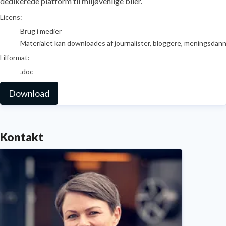
dedikerede platform til miljøvenlige biler.
go to media item
Licens:
Brug i medier
Materialet kan downloades af journalister, bloggere, meningsdanner
Filformat:
.doc
Download
Kontakt