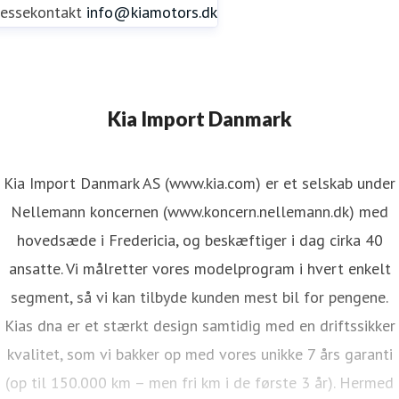
ressekontakt
info@kiamotors.dk
Kia Import Danmark
Kia Import Danmark AS (www.kia.com) er et selskab under
Nellemann koncernen (www.koncern.nellemann.dk) med
hovedsæde i Fredericia, og beskæftiger i dag cirka 40
ansatte. Vi målretter vores modelprogram i hvert enkelt
segment, så vi kan tilbyde kunden mest bil for pengene.
Kias dna er et stærkt design samtidig med en driftssikker
kvalitet, som vi bakker op med vores unikke 7 års garanti
(op til 150.000 km – men fri km i de første 3 år). Hermed