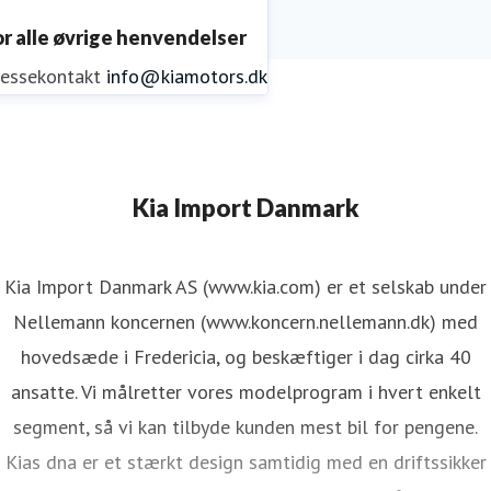
or alle øvrige henvendelser
ressekontakt
info@kiamotors.dk
Kia Import Danmark
Kia Import Danmark AS (www.kia.com) er et selskab under
Nellemann koncernen (www.koncern.nellemann.dk) med
hovedsæde i Fredericia, og beskæftiger i dag cirka 40
ansatte. Vi målretter vores modelprogram i hvert enkelt
segment, så vi kan tilbyde kunden mest bil for pengene.
Kias dna er et stærkt design samtidig med en driftssikker