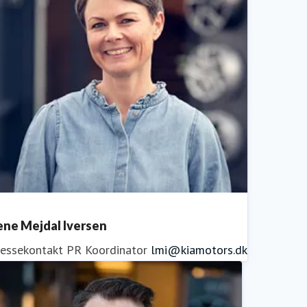
ene Mejdal Iversen
ressekontakt
PR Koordinator
lmi@kiamotors.dk