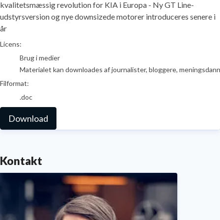
kvalitetsmæssig revolution for KIA i Europa - Ny GT Line-
udstyrsversion og nye downsizede motorer introduceres senere i
år
go to media item
Licens:
Brug i medier
Materialet kan downloades af journalister, bloggere, meningsdanner
Filformat:
.doc
Download
Kontakt