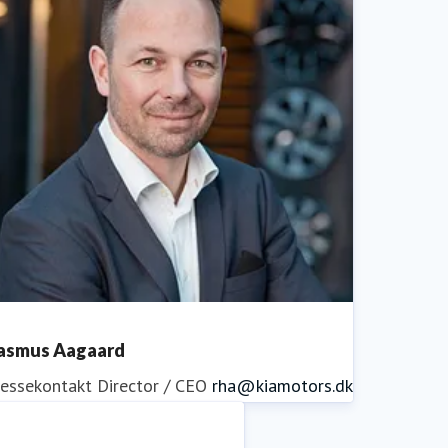
asmus Aagaard
ressekontakt
Director / CEO
rha@kiamotors.dk