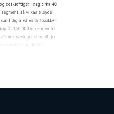
g beskæftiger i dag cirka 40
 segment, så vi kan tilbyde
 samtidig med en driftssikker
 (op til 150.000 km – men fri
 af omkostninger som bilejer.
restværdier i markedet.