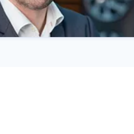
rha@kiamotors.dk