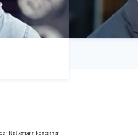
Rasmus Aagaard
Pressekontakt
Director / CEO
nder Nellemann koncernen