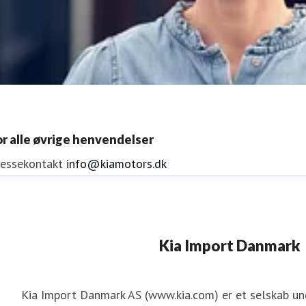
or alle øvrige henvendelser
ressekontakt
info@kiamotors.dk
ene Mejdal Iversen
Kia Import Danmark
ressekontakt
PR Koordinator
lmi@kiamotors.dk
Kia Import Danmark AS (www.kia.com) er et selskab u