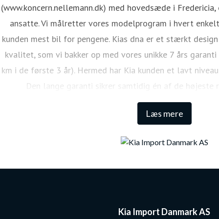
(www.koncern.nellemann.dk) med hovedsæde i Fredericia, o
ansatte. Vi målretter vores modelprogram i hvert enkelt
kunden mest bil for pengene. Kias dna er et stærkt design
kvalitet, som vi bakker op med vores unikke 7 års garanti
km i de første 3 år). Hermed har Kia kunden et lavt niveau
Den lange garanti sikrer samtidig én af de højeste 
Læs mere
Kia Import Danmark AS