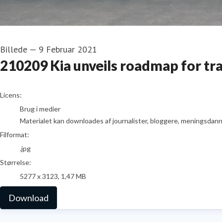
Billede
—
9 Februar 2021
210209 Kia unveils roadmap for tra
go to media item
Licens:
Brug i medier
Materialet kan downloades af journalister, bloggere, meningsdanner
Filformat:
.jpg
Størrelse:
5277 x 3123, 1,47 MB
Download