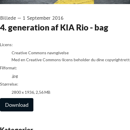
Billede
—
1 September 2016
4. generation af KIA Rio - bag
go to media item
Licens:
Creative Commons navngivelse
Med en Creative Commons-licens beholder du dine copyrightrettighed
Filformat:
.jpg
Størrelse:
2800 x 1936, 2,56 MB
Download
Kategorier