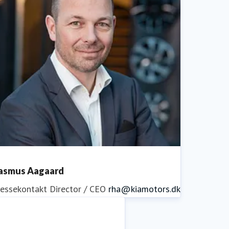
asmus Aagaard
ressekontakt
Director / CEO
rha@kiamotors.dk