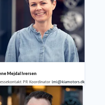
ene Mejdal Iversen
ressekontakt
PR Koordinator
lmi@kiamotors.dk