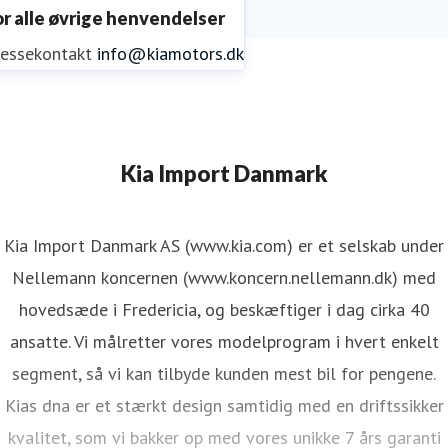
or alle øvrige henvendelser
ressekontakt
info@kiamotors.dk
Kia Import Danmark
Kia Import Danmark AS (www.kia.com) er et selskab under
Nellemann koncernen (www.koncern.nellemann.dk) med
hovedsæde i Fredericia, og beskæftiger i dag cirka 40
ansatte. Vi målretter vores modelprogram i hvert enkelt
segment, så vi kan tilbyde kunden mest bil for pengene.
Kias dna er et stærkt design samtidig med en driftssikker
kvalitet, som vi bakker op med vores unikke 7 års garanti