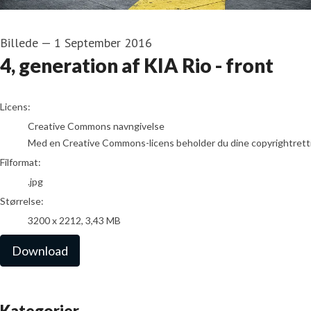
Billede
—
1 September 2016
4, generation af KIA Rio - front
go to media item
Licens:
Creative Commons navngivelse
Med en Creative Commons-licens beholder du dine copyrightrettighed
Filformat:
.jpg
Størrelse:
3200 x 2212, 3,43 MB
Download
Kategorier