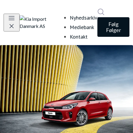
Søg i nyheds
Nyhedsarkiv
Følg
Mediebank
Følger
Kontakt