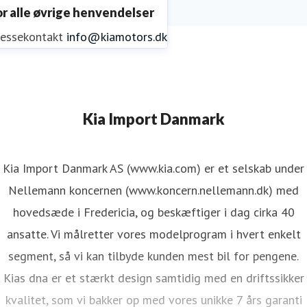
or alle øvrige henvendelser
ressekontakt
info@kiamotors.dk
Kia Import Danmark
Kia Import Danmark AS (www.kia.com) er et selskab under
Nellemann koncernen (www.koncern.nellemann.dk) med
hovedsæde i Fredericia, og beskæftiger i dag cirka 40
ansatte. Vi målretter vores modelprogram i hvert enkelt
segment, så vi kan tilbyde kunden mest bil for pengene.
Kias dna er et stærkt design samtidig med en driftssikker
kvalitet, som vi bakker op med vores unikke 7 års garanti