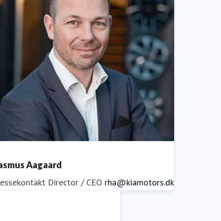
asmus Aagaard
ressekontakt
Director / CEO
rha@kiamotors.dk