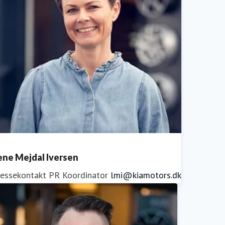
ene Mejdal Iversen
ressekontakt
PR Koordinator
lmi@kiamotors.dk