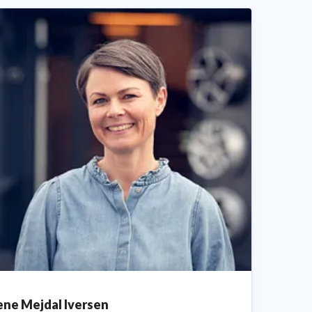
ene Mejdal Iversen