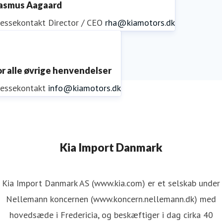
asmus Aagaard
ressekontakt
Director / CEO
rha@kiamotors.dk
or alle øvrige henvendelser
ressekontakt
info@kiamotors.dk
Kia Import Danmark
Kia Import Danmark AS (www.kia.com) er et selskab under
Nellemann koncernen (www.koncern.nellemann.dk) med
hovedsæde i Fredericia, og beskæftiger i dag cirka 40