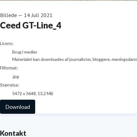
Billede
—
14 Juli 2021
Ceed GT-Line_4
go to media item
Licens:
Brug i medier
Materialet kan downloades af journalister, bloggere, meningsdanner
Filformat:
.jpg
Størrelse:
5472 x 3648, 13,2 MB
Download
Kontakt