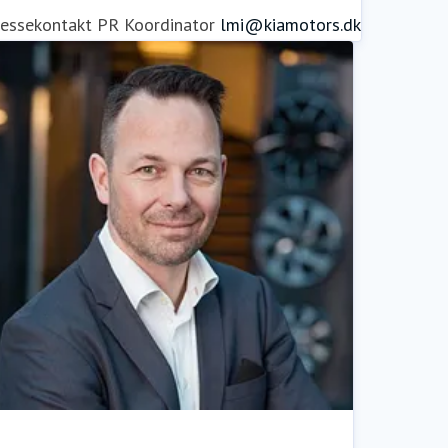
ressekontakt
PR Koordinator
lmi@kiamotors.dk