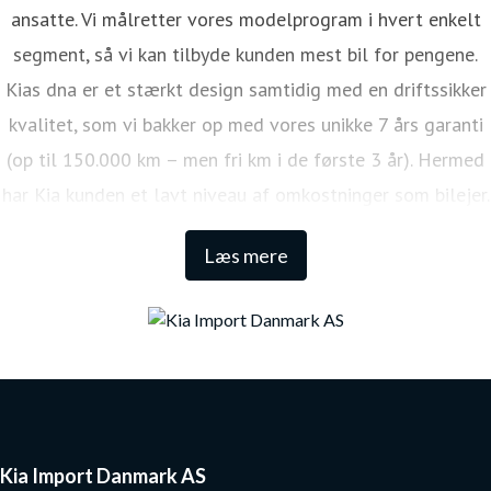
ansatte. Vi målretter vores modelprogram i hvert enkelt
segment, så vi kan tilbyde kunden mest bil for pengene.
Kias dna er et stærkt design samtidig med en driftssikker
kvalitet, som vi bakker op med vores unikke 7 års garanti
(op til 150.000 km – men fri km i de første 3 år). Hermed
har Kia kunden et lavt niveau af omkostninger som bilejer.
Den lange garanti sikrer samtidig én af de højeste
Læs mere
restværdier i markedet.
Kia Import Danmark AS