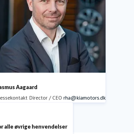
asmus Aagaard
ressekontakt
Director / CEO
rha@kiamotors.dk
or alle øvrige henvendelser