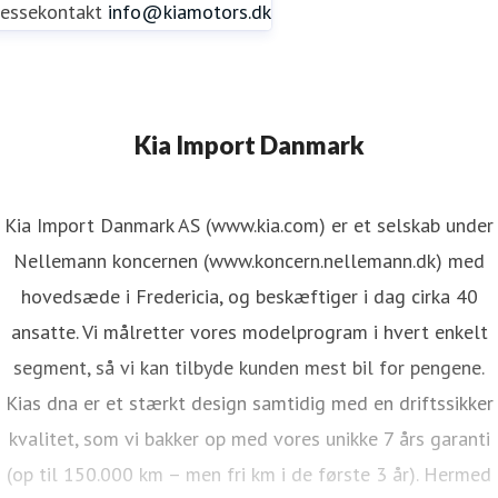
ressekontakt
info@kiamotors.dk
Kia Import Danmark
Kia Import Danmark AS (www.kia.com) er et selskab under
Nellemann koncernen (www.koncern.nellemann.dk) med
hovedsæde i Fredericia, og beskæftiger i dag cirka 40
ansatte. Vi målretter vores modelprogram i hvert enkelt
segment, så vi kan tilbyde kunden mest bil for pengene.
Kias dna er et stærkt design samtidig med en driftssikker
kvalitet, som vi bakker op med vores unikke 7 års garanti
(op til 150.000 km – men fri km i de første 3 år). Hermed