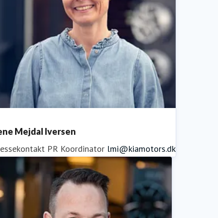
ene Mejdal Iversen
ressekontakt
PR Koordinator
lmi@kiamotors.dk