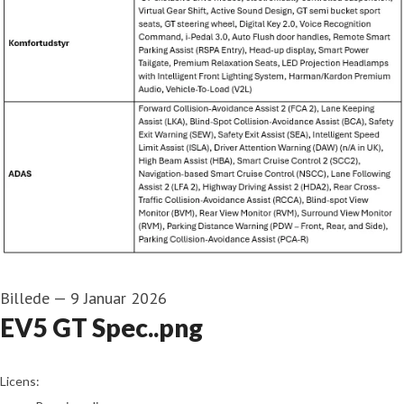
Billede
—
9 Januar 2026
EV5 GT Spec..png
go to media item
Licens: