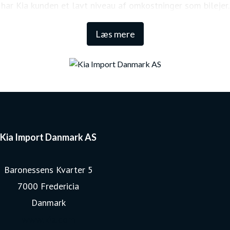
har Kia kunden et lavt niveau af omkostninger som bilejer.
Den lange garanti sikrer samtidig én af de højeste
Læs mere
restværdier i markedet.
Kia Import Danmark AS
Baronessens Kvarter 5
7000 Fredericia
Danmark
www.kia.com