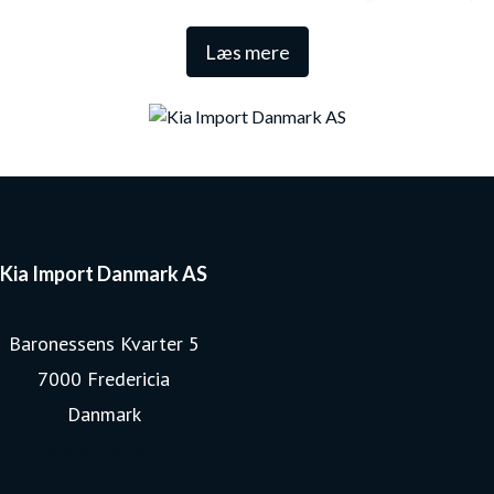
Den lange garanti sikrer samtidig én af de højeste
Læs mere
restværdier i markedet.
Kia Import Danmark AS
Baronessens Kvarter 5
7000 Fredericia
Danmark
www.kia.com