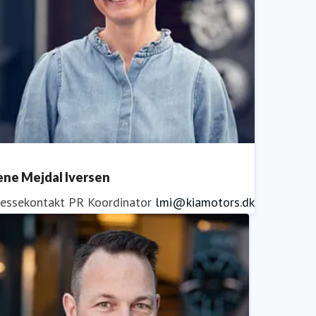
ene Mejdal Iversen
ressekontakt
PR Koordinator
lmi@kiamotors.dk