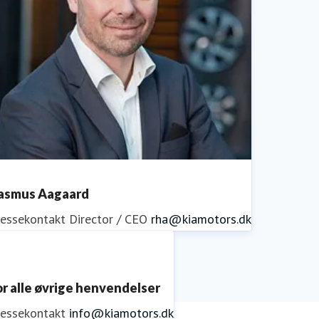
asmus Aagaard
ressekontakt
Director / CEO
rha@kiamotors.dk
or alle øvrige henvendelser
ressekontakt
info@kiamotors.dk