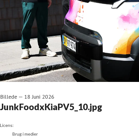
Billede
—
18 Juni 2026
JunkFoodxKiaPV5_10.jpg
go to media item
Licens:
Brug i medier