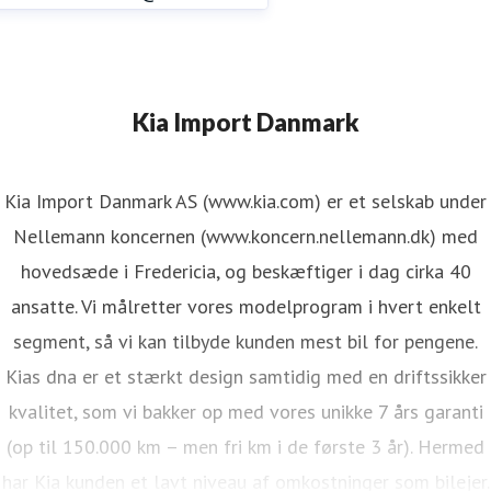
Kia Import Danmark
Kia Import Danmark AS (www.kia.com) er et selskab under
Nellemann koncernen (www.koncern.nellemann.dk) med
hovedsæde i Fredericia, og beskæftiger i dag cirka 40
ansatte. Vi målretter vores modelprogram i hvert enkelt
segment, så vi kan tilbyde kunden mest bil for pengene.
Kias dna er et stærkt design samtidig med en driftssikker
kvalitet, som vi bakker op med vores unikke 7 års garanti
(op til 150.000 km – men fri km i de første 3 år). Hermed
har Kia kunden et lavt niveau af omkostninger som bilejer.