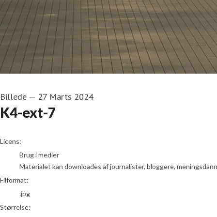
Billede
—
27 Marts 2024
K4-ext-7
go to media item
Licens:
Brug i medier
Materialet kan downloades af journalister, bloggere, meningsdanner
Filformat:
.jpg
Størrelse: