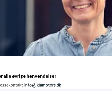
or alle øvrige henvendelser
ressekontakt
info@kiamotors.dk