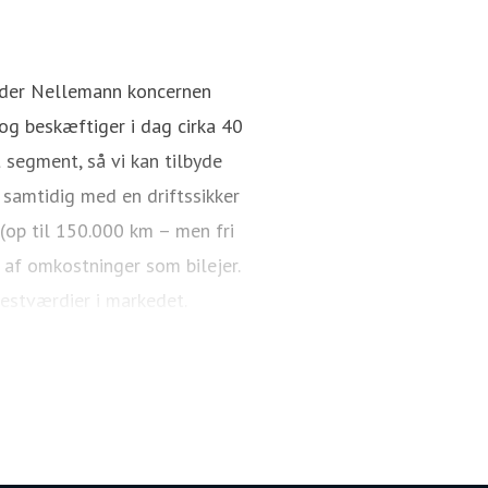
Rasmus Aagaard
Pressekontakt
Director / CEO
nder Nellemann koncernen
g beskæftiger i dag cirka 40
 segment, så vi kan tilbyde
 samtidig med en driftssikker
 (op til 150.000 km – men fri
 af omkostninger som bilejer.
restværdier i markedet.