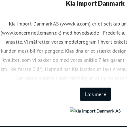
ene Mejdal Iversen
Kia Import Danmark
ressekontakt
PR Koordinator
lmi@kiamotors.dk
Kia Import Danmark AS (www.kia.com) er et selskab u
(www.koncern.nellemann.dk) med hovedsæde i Fredericia, o
ansatte. Vi målretter vores modelprogram i hvert enkelt
kunden mest bil for pengene. Kias dna er et stærkt design
kvalitet, som vi bakker op med vores unikke 7 års garanti
km i de første 3 år). Hermed har Kia kunden et lavt niveau
Den lange garanti sikrer samtidig én af de højeste 
Læs mere