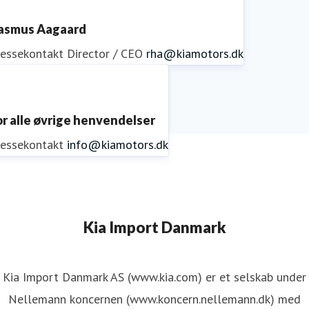
asmus Aagaard
ressekontakt
Director / CEO
rha@kiamotors.dk
or alle øvrige henvendelser
ressekontakt
info@kiamotors.dk
Kia Import Danmark
Kia Import Danmark AS (www.kia.com) er et selskab under
Nellemann koncernen (www.koncern.nellemann.dk) med