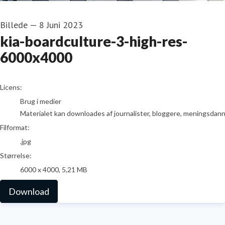
Billede
—
8 Juni 2023
kia-boardculture-3-high-res-
6000x4000
go to media item
Licens:
Brug i medier
Materialet kan downloades af journalister, bloggere, meningsdanner
Filformat:
.jpg
Størrelse:
6000 x 4000, 5,21 MB
Download