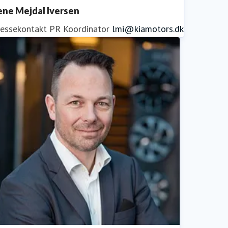
ene Mejdal Iversen
ressekontakt
PR Koordinator
lmi@kiamotors.dk