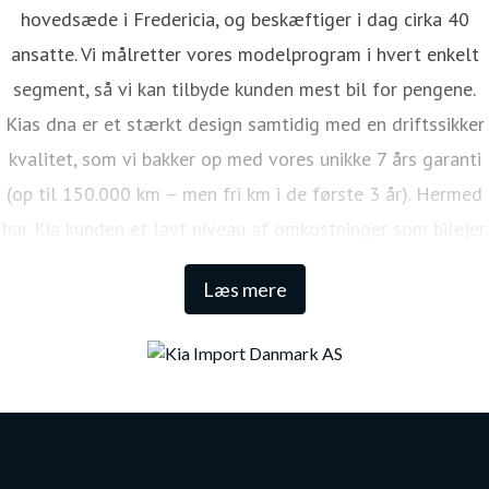
hovedsæde i Fredericia, og beskæftiger i dag cirka 40
ansatte. Vi målretter vores modelprogram i hvert enkelt
segment, så vi kan tilbyde kunden mest bil for pengene.
Kias dna er et stærkt design samtidig med en driftssikker
kvalitet, som vi bakker op med vores unikke 7 års garanti
(op til 150.000 km – men fri km i de første 3 år). Hermed
har Kia kunden et lavt niveau af omkostninger som bilejer.
Den lange garanti sikrer samtidig én af de højeste
Læs mere
restværdier i markedet.