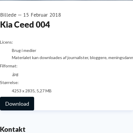
Billede
—
15 Februar 2018
Kia Ceed 004
go to media item
Licens:
Brug i medier
Materialet kan downloades af journalister, bloggere, meningsdanner
Filformat:
.jpg
Størrelse:
4253 x 2835, 5,27 MB
Download
Kontakt