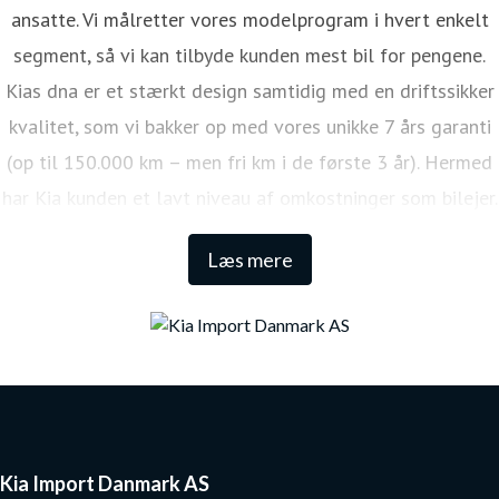
ansatte. Vi målretter vores modelprogram i hvert enkelt
segment, så vi kan tilbyde kunden mest bil for pengene.
Kias dna er et stærkt design samtidig med en driftssikker
kvalitet, som vi bakker op med vores unikke 7 års garanti
(op til 150.000 km – men fri km i de første 3 år). Hermed
har Kia kunden et lavt niveau af omkostninger som bilejer.
Den lange garanti sikrer samtidig én af de højeste
Læs mere
restværdier i markedet.
Kia Import Danmark AS