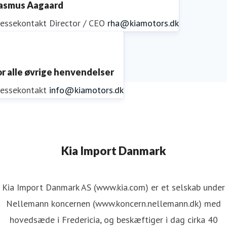
asmus Aagaard
ressekontakt
Director / CEO
rha@kiamotors.dk
or alle øvrige henvendelser
ressekontakt
info@kiamotors.dk
Kia Import Danmark
Kia Import Danmark AS (www.kia.com) er et selskab under
Nellemann koncernen (www.koncern.nellemann.dk) med
hovedsæde i Fredericia, og beskæftiger i dag cirka 40