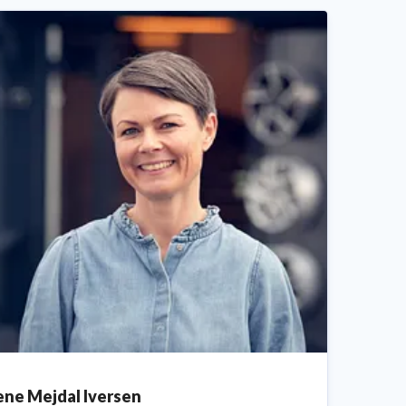
ene Mejdal Iversen