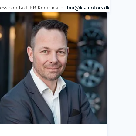
ressekontakt
PR Koordinator
lmi@kiamotors.dk