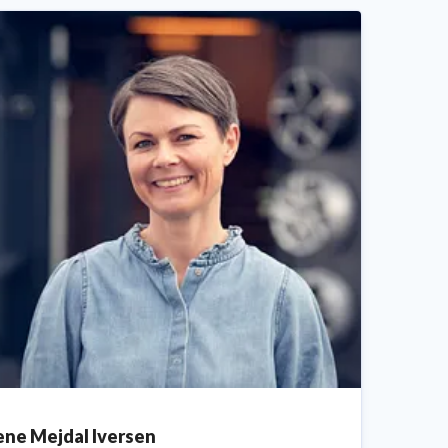
ene Mejdal Iversen