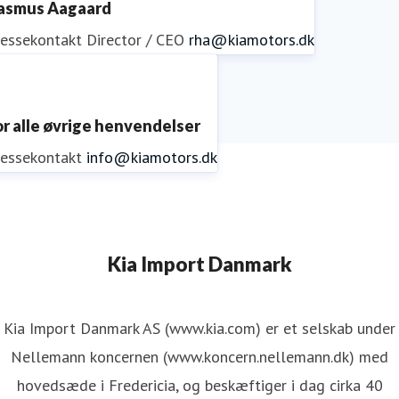
asmus Aagaard
ressekontakt
Director / CEO
rha@kiamotors.dk
or alle øvrige henvendelser
ressekontakt
info@kiamotors.dk
Kia Import Danmark
Kia Import Danmark AS (www.kia.com) er et selskab under
Nellemann koncernen (www.koncern.nellemann.dk) med
hovedsæde i Fredericia, og beskæftiger i dag cirka 40