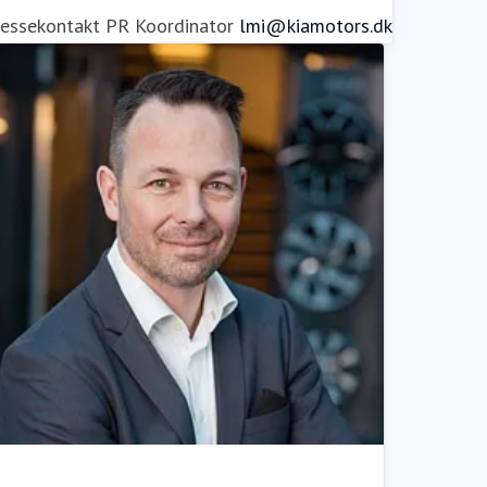
ressekontakt
PR Koordinator
lmi@kiamotors.dk