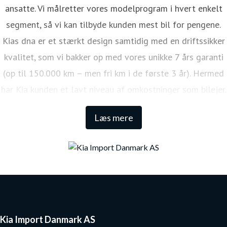
ansatte. Vi målretter vores modelprogram i hvert enkelt
segment, så vi kan tilbyde kunden mest bil for pengene.
Kias dna er et stærkt design samtidig med en driftssikker
kvalitet, som vi bakker op med vores unikke 7 års garanti
(op til 150.000 km – men fri km i de første 3 år). Hermed
har Kia kunden et lavt niveau af omkostninger som bilejer.
Den lange garanti sikrer samtidig én af de højeste
Læs mere
restværdier i markedet.
Kia Import Danmark AS