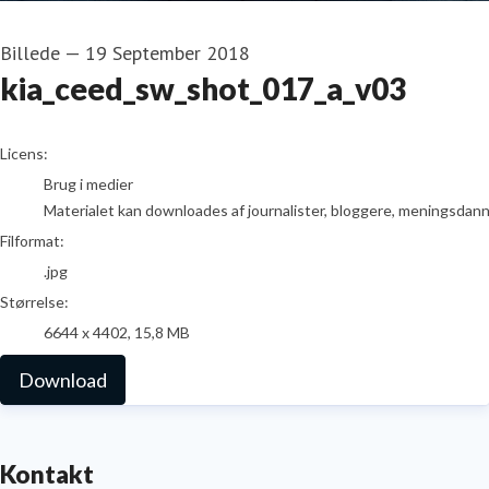
Billede
—
19 September 2018
kia_ceed_sw_shot_017_a_v03
go to media item
Licens:
Brug i medier
Materialet kan downloades af journalister, bloggere, meningsdanner
Filformat:
.jpg
Størrelse:
6644 x 4402, 15,8 MB
Download
Kontakt