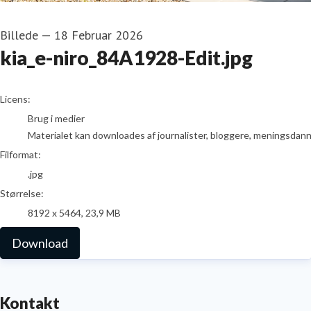
Billede
—
18 Februar 2026
kia_e-niro_84A1928-Edit.jpg
go to media item
Licens:
Brug i medier
Materialet kan downloades af journalister, bloggere, meningsdanner
Filformat:
.jpg
Størrelse:
8192 x 5464, 23,9 MB
Download
Kontakt