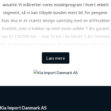
ansatte. Vi målretter vores modelprogram i hvert enkelt
segment, så vi kan tilbyde kunden mest bil for pengene.
Kias dna er et stærkt design samtidig med en driftssikker
kvalitet, som vi bakker op med vores unikke 7 års garanti
(op til 150.000 km – men fri km i de første 3 år). Hermed
har Kia kunden et lavt niveau af omkostninger som bilejer.
Den lange garanti sikrer samtidig én af de højeste
Læs mere
restværdier i markedet.
Kia Import Danmark AS