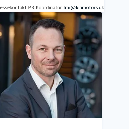
ressekontakt
PR Koordinator
lmi@kiamotors.dk