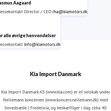
asmus Aagaard
ressekontakt
Director / CEO
rha@kiamotors.dk
or alle øvrige henvendelser
ressekontakt
info@kiamotors.dk
Kia Import Danmark
Kia Import Danmark AS (www.kia.com) er et selskab under
Nellemann koncernen (www.koncern.nellemann.dk) med
hovedsæde i Fredericia, og beskæftiger i dag cirka 40