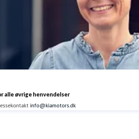
or alle øvrige henvendelser
ressekontakt
info@kiamotors.dk