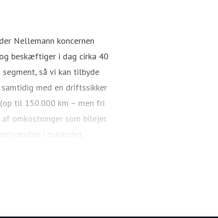
Rasmus Aagaard
Pressekontakt
Director / CEO
nder Nellemann koncernen
g beskæftiger i dag cirka 40
 segment, så vi kan tilbyde
 samtidig med en driftssikker
 (op til 150.000 km – men fri
 af omkostninger som bilejer.
restværdier i markedet.