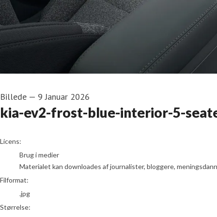
Billede
—
9 Januar 2026
kia-ev2-frost-blue-interior-5-seat
go to media item
Licens:
Brug i medier
Materialet kan downloades af journalister, bloggere, meningsdanner
Filformat:
.jpg
Størrelse: