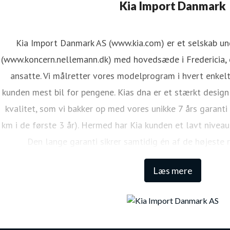
ene Mejdal Iversen
Kia Import Danmark
ressekontakt
PR Koordinator
lmi@kiamotors.dk
Kia Import Danmark AS (www.kia.com) er et selskab u
(www.koncern.nellemann.dk) med hovedsæde i Fredericia, o
ansatte. Vi målretter vores modelprogram i hvert enkelt
kunden mest bil for pengene. Kias dna er et stærkt design
kvalitet, som vi bakker op med vores unikke 7 års garanti
km i de første 3 år). Hermed har Kia kunden et lavt niveau
Den lange garanti sikrer samtidig én af de højeste 
Læs mere