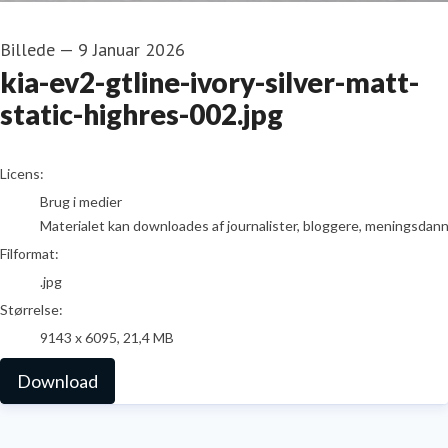
Billede
—
9 Januar 2026
kia-ev2-gtline-ivory-silver-matt-
static-highres-002.jpg
go to media item
Licens:
Brug i medier
Materialet kan downloades af journalister, bloggere, meningsdanner
Filformat:
.jpg
Størrelse:
9143 x 6095, 21,4 MB
Download