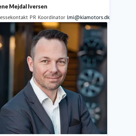
ene Mejdal Iversen
ressekontakt
PR Koordinator
lmi@kiamotors.dk