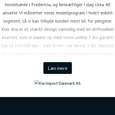
hovedsæde i Fredericia, og beskæftiger i dag cirka 40
ansatte. Vi målretter vores modelprogram i hvert enkelt
segment, så vi kan tilbyde kunden mest bil for pengene.
Kias dna er et stærkt design samtidig med en driftssikker
kvalitet, som vi bakker op med vores unikke 7 års garanti
(op til 150.000 km – men fri km i de første 3 år). Hermed
har Kia kunden et lavt niveau af omkostninger som bilejer.
Den lange garanti sikrer samtidig én af de højeste
Læs mere
restværdier i markedet.