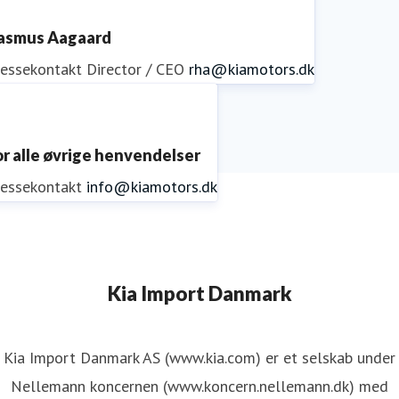
asmus Aagaard
ressekontakt
Director / CEO
rha@kiamotors.dk
or alle øvrige henvendelser
ressekontakt
info@kiamotors.dk
Kia Import Danmark
Kia Import Danmark AS (www.kia.com) er et selskab under
Nellemann koncernen (www.koncern.nellemann.dk) med