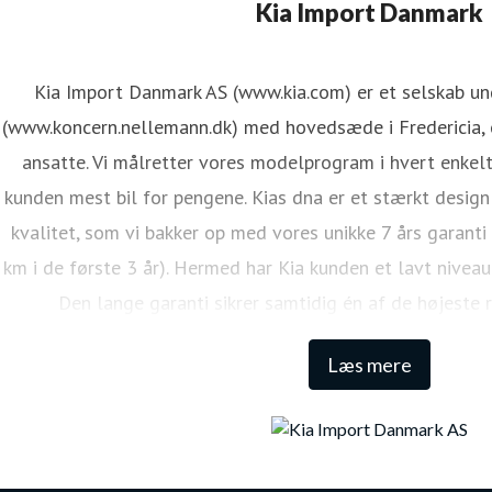
ene Mejdal Iversen
Kia Import Danmark
ressekontakt
PR Koordinator
lmi@kiamotors.dk
Kia Import Danmark AS (www.kia.com) er et selskab u
(www.koncern.nellemann.dk) med hovedsæde i Fredericia, o
ansatte. Vi målretter vores modelprogram i hvert enkelt
kunden mest bil for pengene. Kias dna er et stærkt design
kvalitet, som vi bakker op med vores unikke 7 års garanti
km i de første 3 år). Hermed har Kia kunden et lavt niveau
Den lange garanti sikrer samtidig én af de højeste 
Læs mere