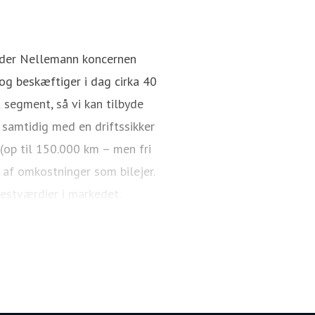
Rasmus Aagaard
Pressekontakt
Director / CEO
nder Nellemann koncernen
g beskæftiger i dag cirka 40
 segment, så vi kan tilbyde
 samtidig med en driftssikker
 (op til 150.000 km – men fri
 af omkostninger som bilejer.
restværdier i markedet.