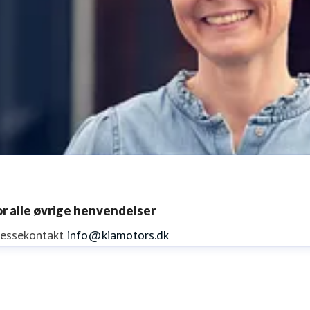
or alle øvrige henvendelser
ressekontakt
info@kiamotors.dk