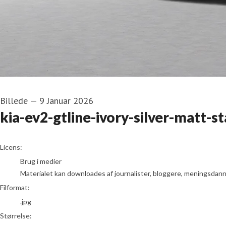
Billede
—
9 Januar 2026
kia-ev2-gtline-ivory-silver-matt-st
go to media item
Licens:
Brug i medier
Materialet kan downloades af journalister, bloggere, meningsdanner
Filformat:
.jpg
Størrelse: