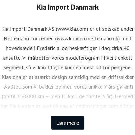
Kia Import Danmark
Kia Import Danmark AS (www.kia.com) er et selskab under
Nellemann koncernen (www.koncern.nellemann.dk) med
hovedsæde i Fredericia, og beskæftiger i dag cirka 40
ansatte. Vi målretter vores modelprogram i hvert enkelt
segment, så vi kan tilbyde kunden mest bil for pengene.
Kias dna er et stærkt design samtidig med en driftssikker
kvalitet, som vi bakker op med vores unikke 7 års garanti
(op til 150.000 km – men fri km i de første 3 år). Hermed
har Kia kunden et lavt niveau af omkostninger som bilejer.
Den lange garanti sikrer samtidig én af de højeste
Læs mere
restværdier i markedet.