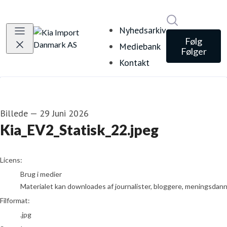
Søg i nyheds
Nyhedsarkiv
Følg
Mediebank
Følger
Kontakt
Billede
—
29 Juni 2026
Kia_EV2_Statisk_22.jpeg
go to media item
Licens:
Brug i medier
Materialet kan downloades af journalister, bloggere, meningsdanner
Filformat:
.jpg