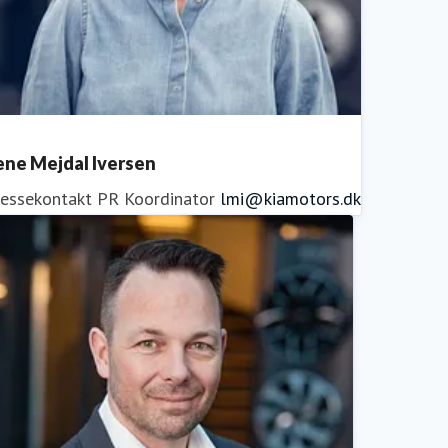
ene Mejdal Iversen
ressekontakt
PR Koordinator
lmi@kiamotors.dk