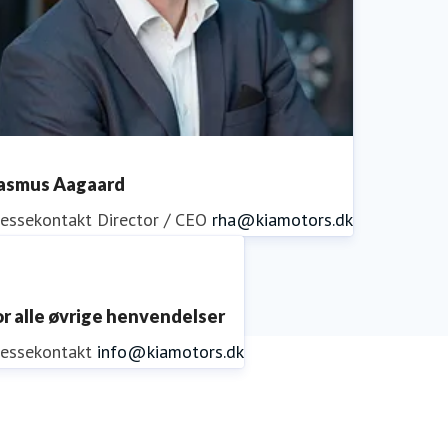
asmus Aagaard
ressekontakt
Director / CEO
rha@kiamotors.dk
or alle øvrige henvendelser
ressekontakt
info@kiamotors.dk