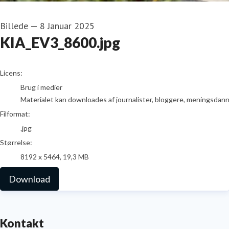
Billede
—
8 Januar 2025
KIA_EV3_8600.jpg
go to media item
Licens:
Brug i medier
Materialet kan downloades af journalister, bloggere, meningsdanner
Filformat:
.jpg
Størrelse:
8192 x 5464, 19,3 MB
Download
Kontakt