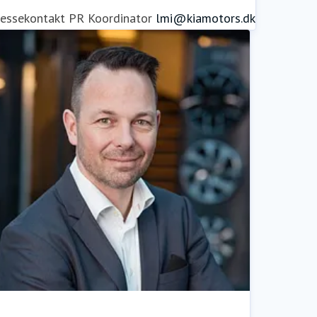
ressekontakt
PR Koordinator
lmi@kiamotors.dk