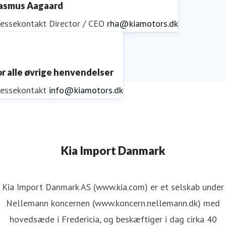
asmus Aagaard
ressekontakt
Director / CEO
rha@kiamotors.dk
or alle øvrige henvendelser
ressekontakt
info@kiamotors.dk
Kia Import Danmark
Kia Import Danmark AS (www.kia.com) er et selskab under
Nellemann koncernen (www.koncern.nellemann.dk) med
hovedsæde i Fredericia, og beskæftiger i dag cirka 40