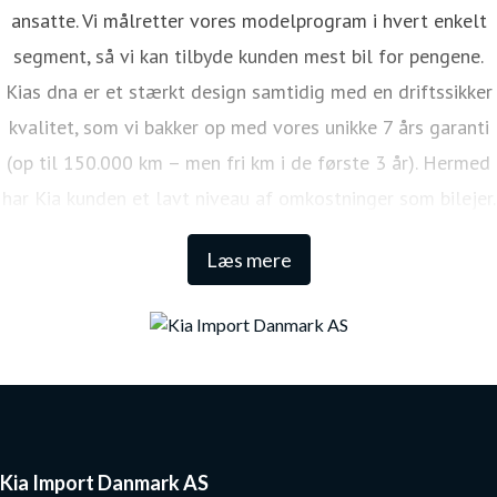
ansatte. Vi målretter vores modelprogram i hvert enkelt
segment, så vi kan tilbyde kunden mest bil for pengene.
Kias dna er et stærkt design samtidig med en driftssikker
kvalitet, som vi bakker op med vores unikke 7 års garanti
(op til 150.000 km – men fri km i de første 3 år). Hermed
har Kia kunden et lavt niveau af omkostninger som bilejer.
Den lange garanti sikrer samtidig én af de højeste
Læs mere
restværdier i markedet.
Kia Import Danmark AS