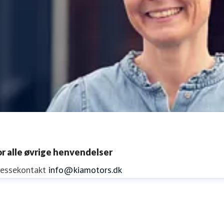
or alle øvrige henvendelser
ressekontakt
info@kiamotors.dk