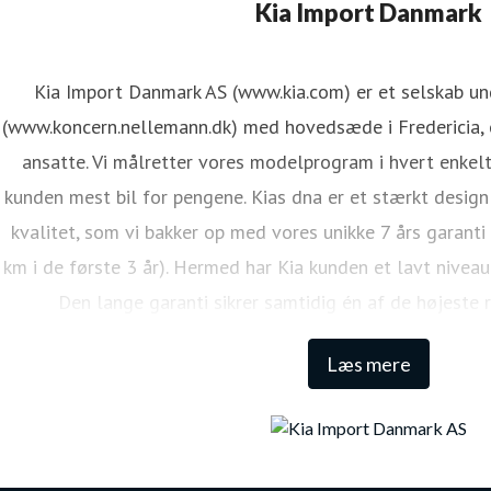
ene Mejdal Iversen
Kia Import Danmark
ressekontakt
PR Koordinator
lmi@kiamotors.dk
Kia Import Danmark AS (www.kia.com) er et selskab u
(www.koncern.nellemann.dk) med hovedsæde i Fredericia, o
ansatte. Vi målretter vores modelprogram i hvert enkelt
kunden mest bil for pengene. Kias dna er et stærkt design
kvalitet, som vi bakker op med vores unikke 7 års garanti
km i de første 3 år). Hermed har Kia kunden et lavt niveau
Den lange garanti sikrer samtidig én af de højeste 
Læs mere