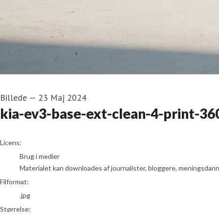
Billede
—
23 Maj 2024
kia-ev3-base-ext-clean-4-print-3
go to media item
Licens:
Brug i medier
Materialet kan downloades af journalister, bloggere, meningsdanner
Filformat:
.jpg
Størrelse: