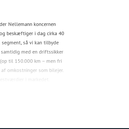
Rasmus Aagaard
Pressekontakt
Director / CEO
nder Nellemann koncernen
g beskæftiger i dag cirka 40
 segment, så vi kan tilbyde
 samtidig med en driftssikker
 (op til 150.000 km – men fri
 af omkostninger som bilejer.
restværdier i markedet.