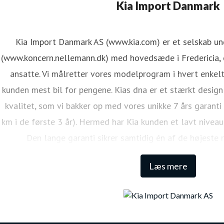
ene Mejdal Iversen
Kia Import Danmark
ressekontakt
PR Koordinator
lmi@kiamotors.dk
Kia Import Danmark AS (www.kia.com) er et selskab u
(www.koncern.nellemann.dk) med hovedsæde i Fredericia, o
ansatte. Vi målretter vores modelprogram i hvert enkelt
kunden mest bil for pengene. Kias dna er et stærkt design
kvalitet, som vi bakker op med vores unikke 7 års garanti
km i de første 3 år). Hermed har Kia kunden et lavt niveau
Den lange garanti sikrer samtidig én af de højeste 
Læs mere