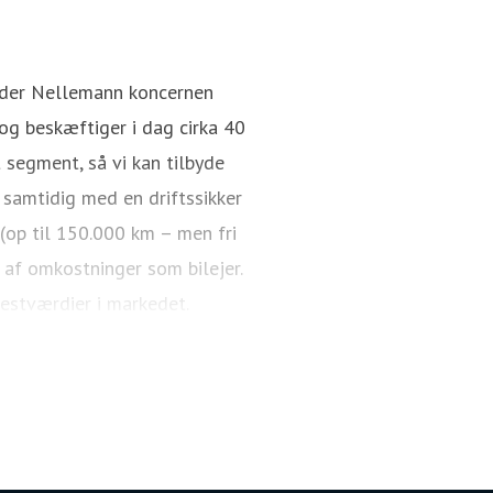
Rasmus Aagaard
Pressekontakt
Director / CEO
nder Nellemann koncernen
g beskæftiger i dag cirka 40
 segment, så vi kan tilbyde
 samtidig med en driftssikker
 (op til 150.000 km – men fri
 af omkostninger som bilejer.
restværdier i markedet.