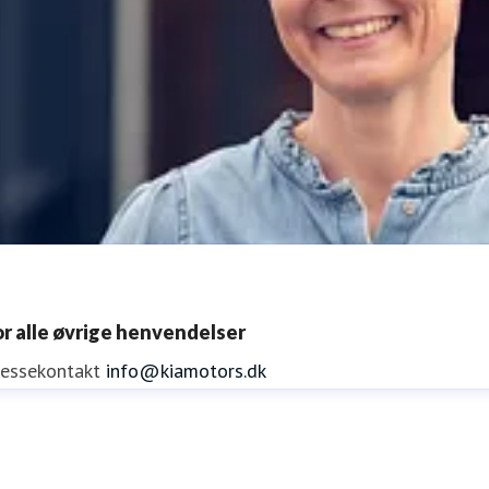
or alle øvrige henvendelser
ressekontakt
info@kiamotors.dk