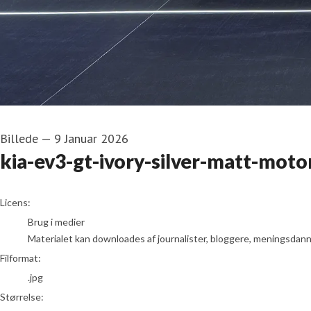
Billede
—
9 Januar 2026
kia-ev3-gt-ivory-silver-matt-moto
go to media item
Licens:
Brug i medier
Materialet kan downloades af journalister, bloggere, meningsdanner
Filformat:
.jpg
Størrelse: