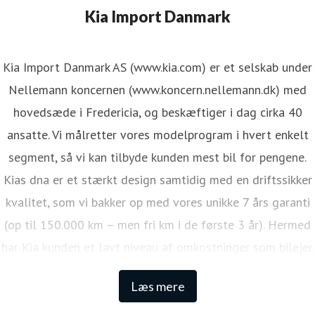
Kia Import Danmark
Kia Import Danmark AS (www.kia.com) er et selskab under
Nellemann koncernen (www.koncern.nellemann.dk) med
hovedsæde i Fredericia, og beskæftiger i dag cirka 40
ansatte. Vi målretter vores modelprogram i hvert enkelt
segment, så vi kan tilbyde kunden mest bil for pengene.
Kias dna er et stærkt design samtidig med en driftssikker
kvalitet, som vi bakker op med vores unikke 7 års garanti
(op til 150.000 km – men fri km i de første 3 år). Hermed
har Kia kunden et lavt niveau af omkostninger som bilejer.
Den lange garanti sikrer samtidig én af de højeste
Læs mere
restværdier i markedet.