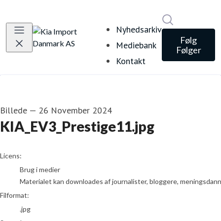
Søg i nyheds
Nyhedsarkiv
Følg
Mediebank
Følger
Kontakt
Billede
—
26 November 2024
KIA_EV3_Prestige11.jpg
go to media item
Licens:
Brug i medier
Materialet kan downloades af journalister, bloggere, meningsdanner
Filformat:
.jpg