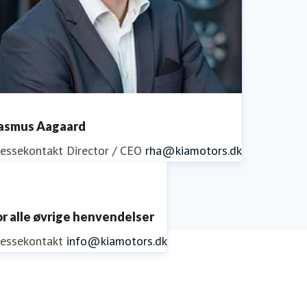
asmus Aagaard
ressekontakt
Director / CEO
rha@kiamotors.dk
or alle øvrige henvendelser
ressekontakt
info@kiamotors.dk