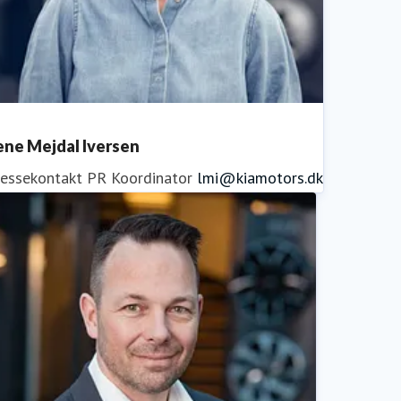
ene Mejdal Iversen
ressekontakt
PR Koordinator
lmi@kiamotors.dk