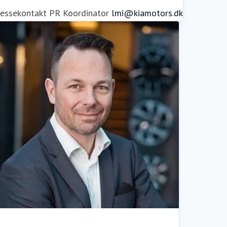
ressekontakt
PR Koordinator
lmi@kiamotors.dk