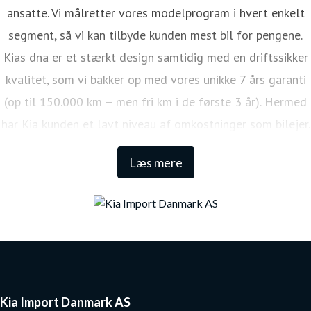
ansatte. Vi målretter vores modelprogram i hvert enkelt
segment, så vi kan tilbyde kunden mest bil for pengene.
Kias dna er et stærkt design samtidig med en driftssikker
kvalitet, som vi bakker op med vores unikke 7 års garanti
(op til 150.000 km – men fri km i de første 3 år). Hermed
har Kia kunden et lavt niveau af omkostninger som bilejer.
Den lange garanti sikrer samtidig én af de højeste
Læs mere
restværdier i markedet.
Kia Import Danmark AS