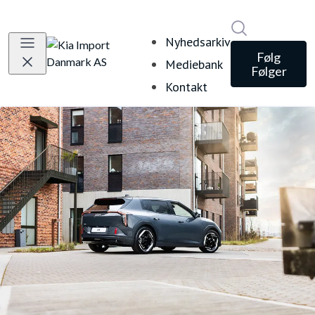
Søg i nyheds
Nyhedsarkiv
Følg
Mediebank
Følger
Kontakt