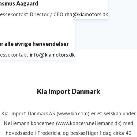
asmus Aagaard
ressekontakt
Director / CEO
rha@kiamotors.dk
or alle øvrige henvendelser
ressekontakt
info@kiamotors.dk
Kia Import Danmark
Kia Import Danmark AS (www.kia.com) er et selskab under
Nellemann koncernen (www.koncern.nellemann.dk) med
hovedsæde i Fredericia, og beskæftiger i dag cirka 40