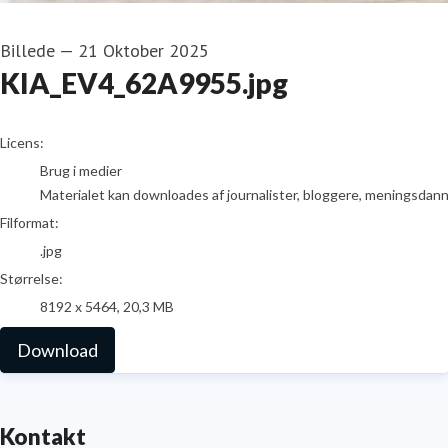
Billede
—
21 Oktober 2025
KIA_EV4_62A9955.jpg
go to media item
Licens:
Brug i medier
Materialet kan downloades af journalister, bloggere, meningsdanner
Filformat:
.jpg
Størrelse:
8192 x 5464, 20,3 MB
Download
Kontakt