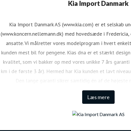
ene Mejdal Iversen
Kia Import Danmark
ressekontakt
PR Koordinator
lmi@kiamotors.dk
Kia Import Danmark AS (www.kia.com) er et selskab u
(www.koncern.nellemann.dk) med hovedsæde i Fredericia, o
ansatte. Vi målretter vores modelprogram i hvert enkelt
kunden mest bil for pengene. Kias dna er et stærkt design
kvalitet, som vi bakker op med vores unikke 7 års garanti
km i de første 3 år). Hermed har Kia kunden et lavt niveau
Den lange garanti sikrer samtidig én af de højeste 
Læs mere