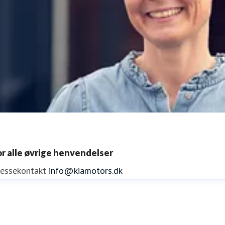
or alle øvrige henvendelser
ressekontakt
info@kiamotors.dk