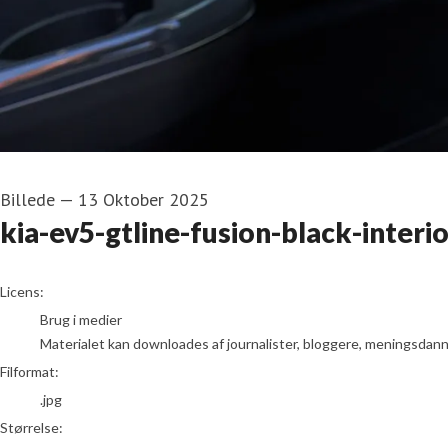
Billede
—
13 Oktober 2025
kia-ev5-gtline-fusion-black-inter
go to media item
Licens:
Brug i medier
Materialet kan downloades af journalister, bloggere, meningsdanner
Filformat:
.jpg
Størrelse: