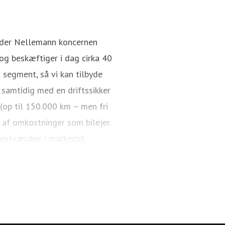
Rasmus Aagaard
Pressekontakt
Director / CEO
nder Nellemann koncernen
g beskæftiger i dag cirka 40
 segment, så vi kan tilbyde
 samtidig med en driftssikker
 (op til 150.000 km – men fri
 af omkostninger som bilejer.
restværdier i markedet.