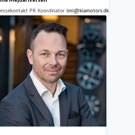
ressekontakt
PR Koordinator
lmi@kiamotors.dk