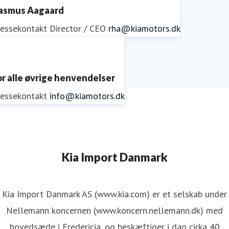
asmus Aagaard
ressekontakt
Director / CEO
rha@kiamotors.dk
or alle øvrige henvendelser
ressekontakt
info@kiamotors.dk
Kia Import Danmark
Kia Import Danmark AS (www.kia.com) er et selskab under
Nellemann koncernen (www.koncern.nellemann.dk) med
hovedsæde i Fredericia, og beskæftiger i dag cirka 40