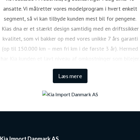
ansatte. Vi målretter vores modelprogram i hvert enkelt
segment, så vi kan tilbyde kunden mest bil for pengene.
Kias dna er et stærkt design samtidig med en driftssikker
kvalitet, som vi bakker op med vores unikke 7 års garanti
(op til 150.000 km – men fri km i de første 3 år). Hermed
har Kia kunden et lavt niveau af omkostninger som bilejer.
Den lange garanti sikrer samtidig én af de højeste
Læs mere
restværdier i markedet.
Kia Import Danmark AS