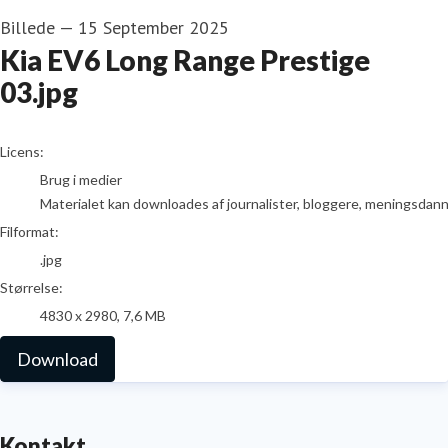
Billede
—
15 September 2025
Kia EV6 Long Range Prestige
03.jpg
go to media item
Licens:
Brug i medier
Materialet kan downloades af journalister, bloggere, meningsdanner
Filformat:
.jpg
Størrelse:
4830 x 2980, 7,6 MB
Download
Kontakt