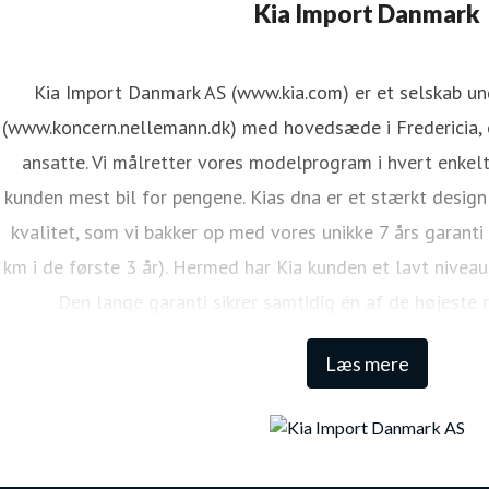
ene Mejdal Iversen
Kia Import Danmark
ressekontakt
PR Koordinator
lmi@kiamotors.dk
Kia Import Danmark AS (www.kia.com) er et selskab u
(www.koncern.nellemann.dk) med hovedsæde i Fredericia, o
ansatte. Vi målretter vores modelprogram i hvert enkelt
kunden mest bil for pengene. Kias dna er et stærkt design
kvalitet, som vi bakker op med vores unikke 7 års garanti
km i de første 3 år). Hermed har Kia kunden et lavt niveau
Den lange garanti sikrer samtidig én af de højeste 
Læs mere