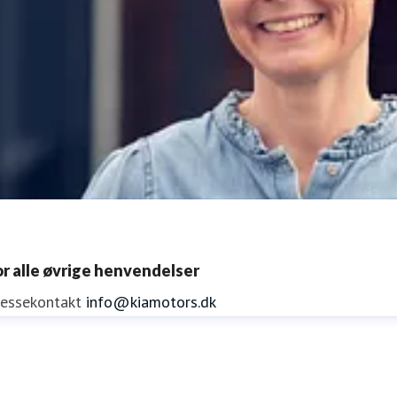
or alle øvrige henvendelser
ressekontakt
info@kiamotors.dk