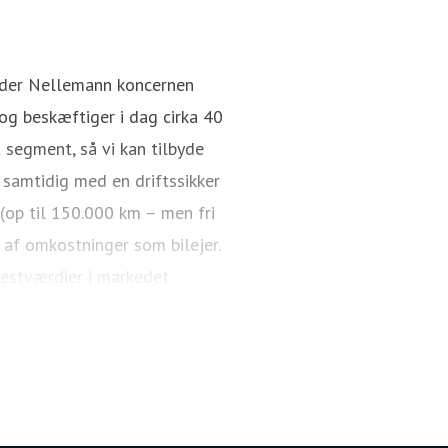
Rasmus Aagaard
Pressekontakt
Director / CEO
nder Nellemann koncernen
g beskæftiger i dag cirka 40
 segment, så vi kan tilbyde
 samtidig med en driftssikker
 (op til 150.000 km – men fri
 af omkostninger som bilejer.
restværdier i markedet.