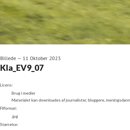
Billede
—
11 Oktober 2023
KIa_EV9_07
go to media item
Licens:
Brug i medier
Materialet kan downloades af journalister, bloggere, meningsdanner
Filformat:
.jpg
Størrelse: