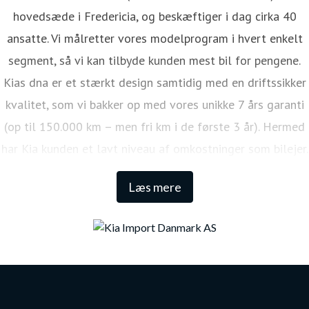
hovedsæde i Fredericia, og beskæftiger i dag cirka 40
ansatte. Vi målretter vores modelprogram i hvert enkelt
segment, så vi kan tilbyde kunden mest bil for pengene.
Kias dna er et stærkt design samtidig med en driftssikker
kvalitet, som vi bakker op med vores unikke 7 års garanti
(op til 150.000 km – men fri km i de første 3 år). Hermed
har Kia kunden et lavt niveau af omkostninger som bilejer.
Den lange garanti sikrer samtidig én af de højeste
Læs mere
restværdier i markedet.