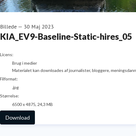
Billede
—
30 Maj 2023
KIA_EV9-Baseline-Static-hires_05
go to media item
Licens:
Brug i medier
Materialet kan downloades af journalister, bloggere, meningsdanner
Filformat:
.jpg
Størrelse:
6500 x 4875, 24,3 MB
Download