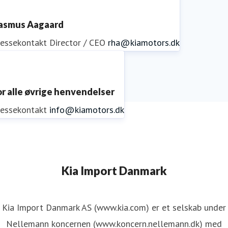
asmus Aagaard
ressekontakt
Director / CEO
rha@kiamotors.dk
or alle øvrige henvendelser
ressekontakt
info@kiamotors.dk
Kia Import Danmark
Kia Import Danmark AS (www.kia.com) er et selskab under
Nellemann koncernen (www.koncern.nellemann.dk) med