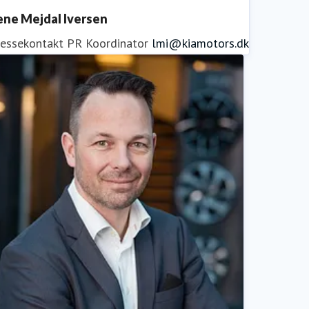
ene Mejdal Iversen
ressekontakt
PR Koordinator
lmi@kiamotors.dk