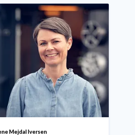
ene Mejdal Iversen