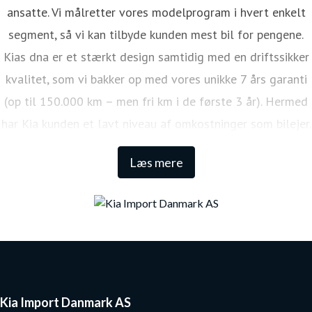
ansatte. Vi målretter vores modelprogram i hvert enkelt
segment, så vi kan tilbyde kunden mest bil for pengene.
Kias dna er et stærkt design samtidig med en driftssikker
kvalitet, som vi bakker op med vores unikke 7 års garanti
(op til 150.000 km – men fri km i de første 3 år). Hermed
har Kia kunden et lavt niveau af omkostninger som bilejer.
Den lange garanti sikrer samtidig én af de højeste
Læs mere
restværdier i markedet.
Kia Import Danmark AS