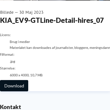
Billede
—
30 Maj 2023
KIA_EV9-GTLine-Detail-hires_07
go to media item
Licens:
Brug i medier
Materialet kan downloades af journalister, bloggere, meningsdanner
Filformat:
.jpg
Størrelse:
6000 x 4000, 10,7 MB
Download
Kontakt