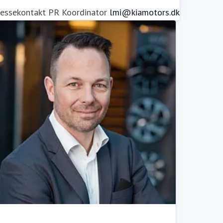
ressekontakt
PR Koordinator
lmi@kiamotors.dk