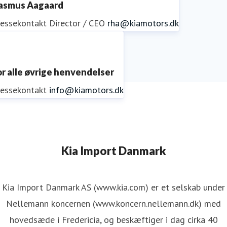
asmus Aagaard
ressekontakt
Director / CEO
rha@kiamotors.dk
or alle øvrige henvendelser
ressekontakt
info@kiamotors.dk
Kia Import Danmark
Kia Import Danmark AS (www.kia.com) er et selskab under
Nellemann koncernen (www.koncern.nellemann.dk) med
hovedsæde i Fredericia, og beskæftiger i dag cirka 40