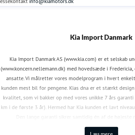
ressekontakt
info@kiamotors.dk
ene Mejdal Iversen
Kia Import Danmark
ressekontakt
PR Koordinator
lmi@kiamotors.dk
Kia Import Danmark AS (www.kia.com) er et selskab u
(www.koncern.nellemann.dk) med hovedsæde i Fredericia, o
ansatte. Vi målretter vores modelprogram i hvert enkelt
kunden mest bil for pengene. Kias dna er et stærkt design
kvalitet, som vi bakker op med vores unikke 7 års garanti
km i de første 3 år). Hermed har Kia kunden et lavt niveau
Den lange garanti sikrer samtidig én af de højeste 
Læs mere