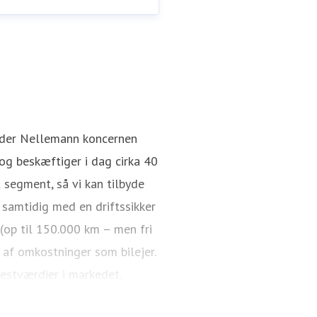
Rasmus Aagaard
Pressekontakt
Director / CEO
nder Nellemann koncernen
g beskæftiger i dag cirka 40
 segment, så vi kan tilbyde
 samtidig med en driftssikker
 (op til 150.000 km – men fri
 af omkostninger som bilejer.
restværdier i markedet.