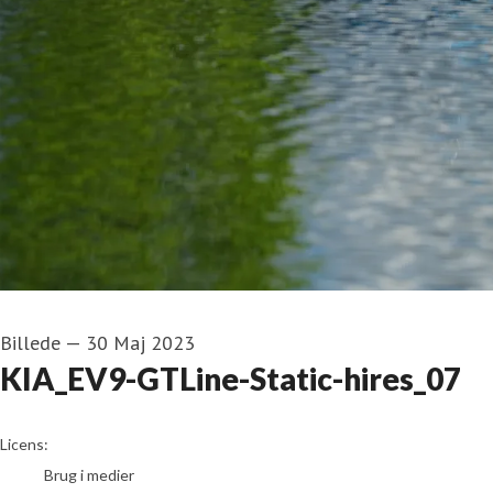
Billede
—
30 Maj 2023
KIA_EV9-GTLine-Static-hires_07
go to media item
Licens:
Brug i medier