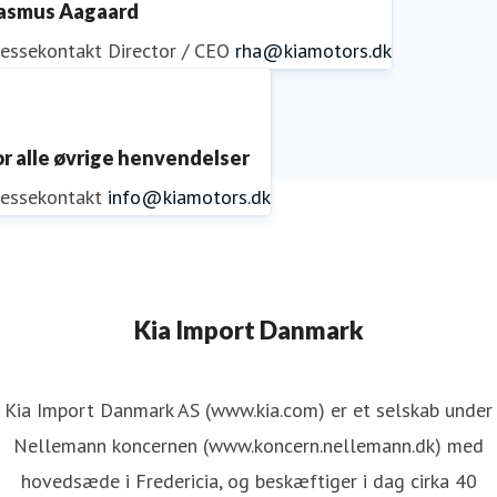
asmus Aagaard
ressekontakt
Director / CEO
rha@kiamotors.dk
or alle øvrige henvendelser
ressekontakt
info@kiamotors.dk
Kia Import Danmark
Kia Import Danmark AS (www.kia.com) er et selskab under
Nellemann koncernen (www.koncern.nellemann.dk) med
hovedsæde i Fredericia, og beskæftiger i dag cirka 40