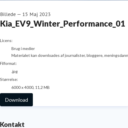
Billede
—
15 Maj 2023
Kia_EV9_Winter_Performance_01
go to media item
Licens:
Brug i medier
Materialet kan downloades af journalister, bloggere, meningsdanner
Filformat:
.jpg
Størrelse:
6000 x 4000, 11,2 MB
Download
Kontakt