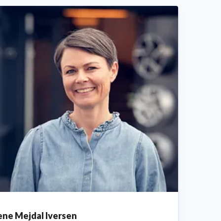
ene Mejdal Iversen