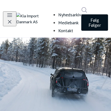
Søg i nyheds
Nyhedsarkiv
Følg
Mediebank
Følger
Kontakt