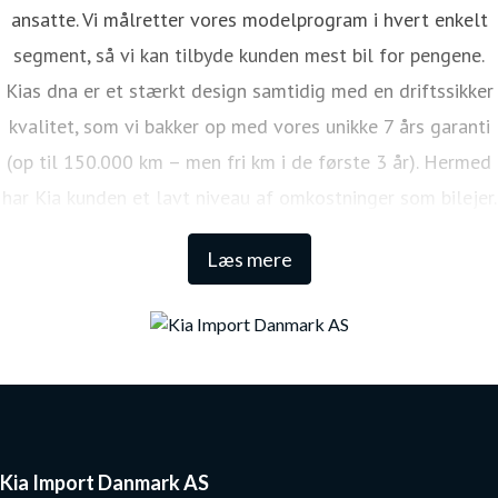
ansatte. Vi målretter vores modelprogram i hvert enkelt
segment, så vi kan tilbyde kunden mest bil for pengene.
Kias dna er et stærkt design samtidig med en driftssikker
kvalitet, som vi bakker op med vores unikke 7 års garanti
(op til 150.000 km – men fri km i de første 3 år). Hermed
har Kia kunden et lavt niveau af omkostninger som bilejer.
Den lange garanti sikrer samtidig én af de højeste
Læs mere
restværdier i markedet.
Kia Import Danmark AS