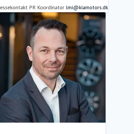
ressekontakt
PR Koordinator
lmi@kiamotors.dk