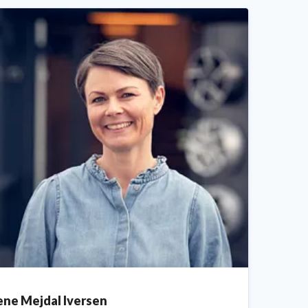
ene Mejdal Iversen