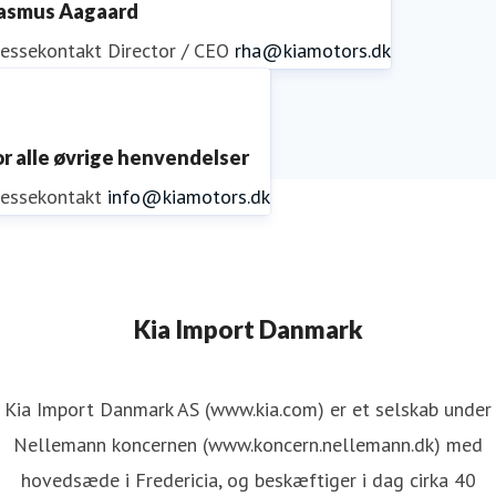
asmus Aagaard
ressekontakt
Director / CEO
rha@kiamotors.dk
or alle øvrige henvendelser
ressekontakt
info@kiamotors.dk
Kia Import Danmark
Kia Import Danmark AS (www.kia.com) er et selskab under
Nellemann koncernen (www.koncern.nellemann.dk) med
hovedsæde i Fredericia, og beskæftiger i dag cirka 40