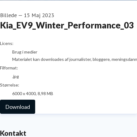
Billede
—
15 Maj 2023
Kia_EV9_Winter_Performance_03
go to media item
Licens:
Brug i medier
Materialet kan downloades af journalister, bloggere, meningsdanner
Filformat:
.jpg
Størrelse:
6000 x 4000, 8,98 MB
Download
Kontakt