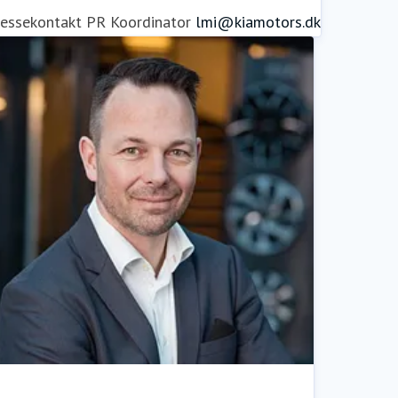
ressekontakt
PR Koordinator
lmi@kiamotors.dk