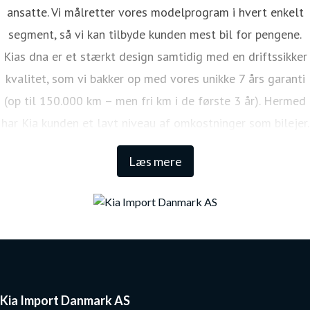
ansatte. Vi målretter vores modelprogram i hvert enkelt
segment, så vi kan tilbyde kunden mest bil for pengene.
Kias dna er et stærkt design samtidig med en driftssikker
kvalitet, som vi bakker op med vores unikke 7 års garanti
(op til 150.000 km – men fri km i de første 3 år). Hermed
har Kia kunden et lavt niveau af omkostninger som bilejer.
Den lange garanti sikrer samtidig én af de højeste
Læs mere
restværdier i markedet.
Kia Import Danmark AS