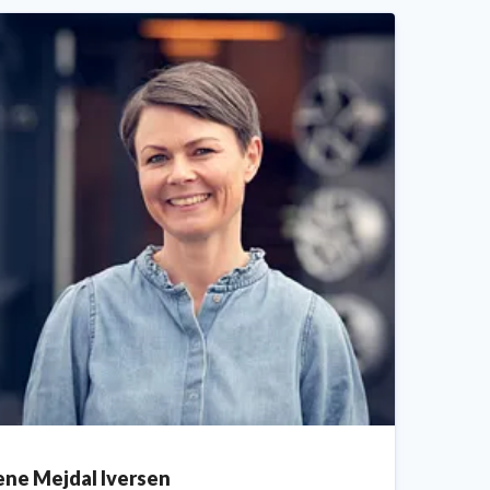
ene Mejdal Iversen