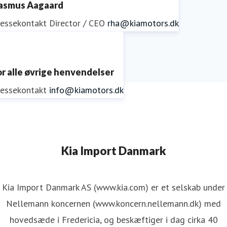
asmus Aagaard
ressekontakt
Director / CEO
rha@kiamotors.dk
or alle øvrige henvendelser
ressekontakt
info@kiamotors.dk
Kia Import Danmark
Kia Import Danmark AS (www.kia.com) er et selskab under
Nellemann koncernen (www.koncern.nellemann.dk) med
hovedsæde i Fredericia, og beskæftiger i dag cirka 40