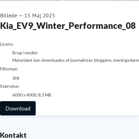
Billede
—
15 Maj 2023
Kia_EV9_Winter_Performance_08
go to media item
Licens:
Brug i medier
Materialet kan downloades af journalister, bloggere, meningsdanner
Filformat:
.jpg
Størrelse:
6000 x 4000, 8,3 MB
Download
Kontakt