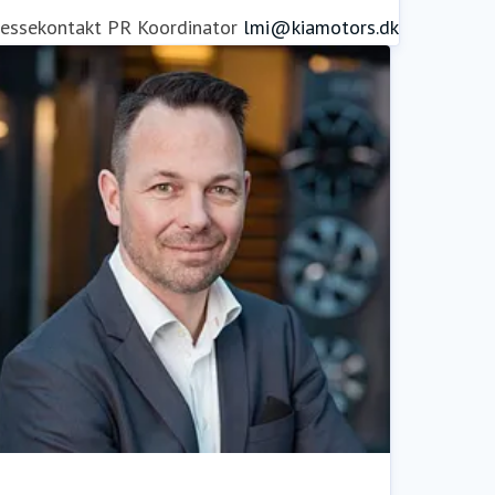
ressekontakt
PR Koordinator
lmi@kiamotors.dk