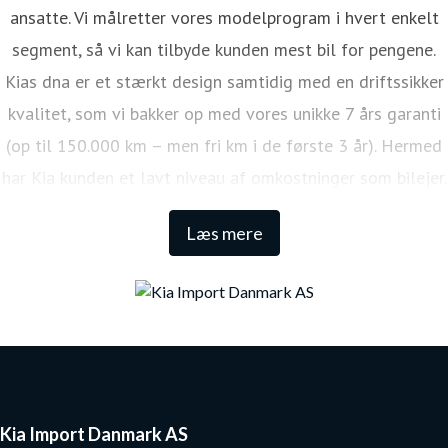
ansatte. Vi målretter vores modelprogram i hvert enkelt
segment, så vi kan tilbyde kunden mest bil for pengene.
Kias dna er et stærkt design samtidig med en driftssikker
kvalitet, som vi bakker op med vores unikke 7 års garanti
(op til 150.000 km – men fri km i de første 3 år). Hermed
har Kia kunden et lavt niveau af omkostninger som bilejer.
Den lange garanti sikrer samtidig én af de højeste
Læs mere
restværdier i markedet.
Kia Import Danmark AS