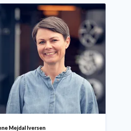
ene Mejdal Iversen