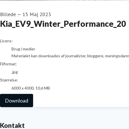
Billede
—
15 Maj 2023
Kia_EV9_Winter_Performance_20
go to media item
Licens:
Brug i medier
Materialet kan downloades af journalister, bloggere, meningsdanner
Filformat:
.jpg
Størrelse:
6000 x 4000, 10,6 MB
Download
Kontakt