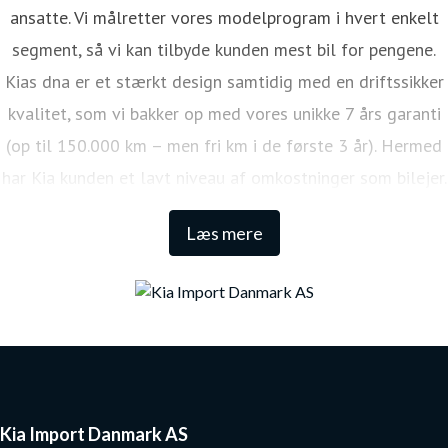
ansatte. Vi målretter vores modelprogram i hvert enkelt
segment, så vi kan tilbyde kunden mest bil for pengene.
Kias dna er et stærkt design samtidig med en driftssikker
kvalitet, som vi bakker op med vores unikke 7 års garanti
(op til 150.000 km – men fri km i de første 3 år). Hermed
har Kia kunden et lavt niveau af omkostninger som bilejer.
Den lange garanti sikrer samtidig én af de højeste
Læs mere
restværdier i markedet.
Kia Import Danmark AS