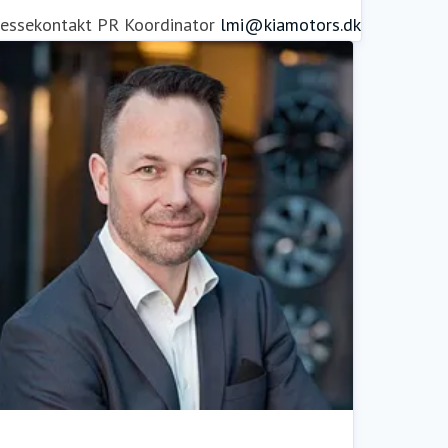
ressekontakt
PR Koordinator
lmi@kiamotors.dk