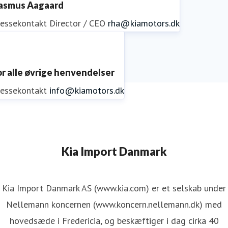
asmus Aagaard
ressekontakt
Director / CEO
rha@kiamotors.dk
or alle øvrige henvendelser
ressekontakt
info@kiamotors.dk
Kia Import Danmark
Kia Import Danmark AS (www.kia.com) er et selskab under
Nellemann koncernen (www.koncern.nellemann.dk) med
hovedsæde i Fredericia, og beskæftiger i dag cirka 40