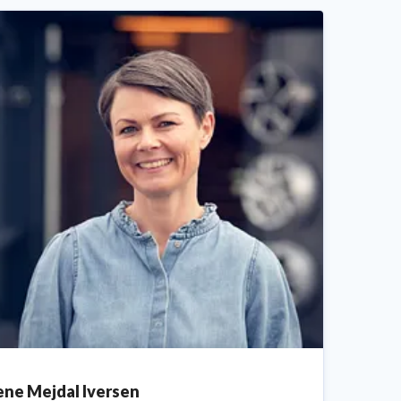
ene Mejdal Iversen