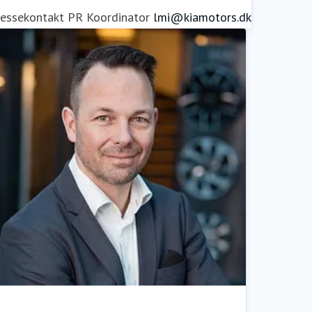
ressekontakt
PR Koordinator
lmi@kiamotors.dk