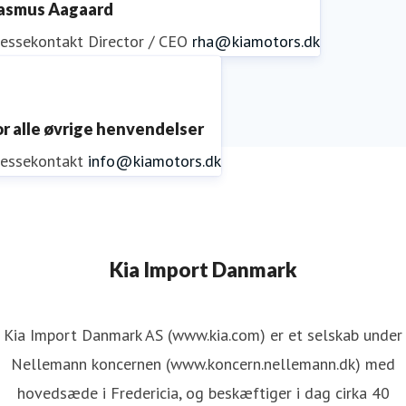
asmus Aagaard
ressekontakt
Director / CEO
rha@kiamotors.dk
or alle øvrige henvendelser
ressekontakt
info@kiamotors.dk
Kia Import Danmark
Kia Import Danmark AS (www.kia.com) er et selskab under
Nellemann koncernen (www.koncern.nellemann.dk) med
hovedsæde i Fredericia, og beskæftiger i dag cirka 40