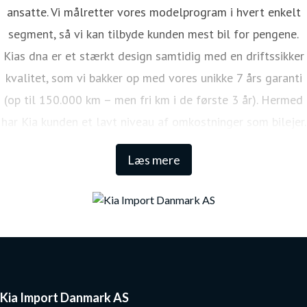
ansatte. Vi målretter vores modelprogram i hvert enkelt
segment, så vi kan tilbyde kunden mest bil for pengene.
Kias dna er et stærkt design samtidig med en driftssikker
kvalitet, som vi bakker op med vores unikke 7 års garanti
(op til 150.000 km – men fri km i de første 3 år). Hermed
har Kia kunden et lavt niveau af omkostninger som bilejer.
Den lange garanti sikrer samtidig én af de højeste
Læs mere
restværdier i markedet.
Kia Import Danmark AS