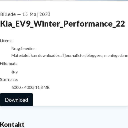
Billede
—
15 Maj 2023
Kia_EV9_Winter_Performance_22
go to media item
Licens:
Brug i medier
Materialet kan downloades af journalister, bloggere, meningsdanner
Filformat:
.jpg
Størrelse:
6000 x 4000, 11,8 MB
Download
Kontakt