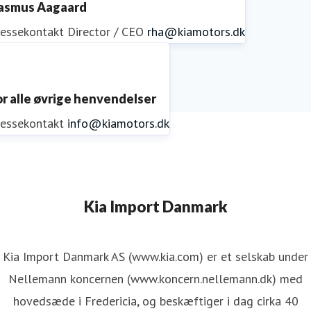
asmus Aagaard
ressekontakt
Director / CEO
rha@kiamotors.dk
or alle øvrige henvendelser
ressekontakt
info@kiamotors.dk
Kia Import Danmark
Kia Import Danmark AS (www.kia.com) er et selskab under
Nellemann koncernen (www.koncern.nellemann.dk) med
hovedsæde i Fredericia, og beskæftiger i dag cirka 40