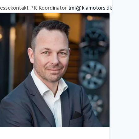
ressekontakt
PR Koordinator
lmi@kiamotors.dk