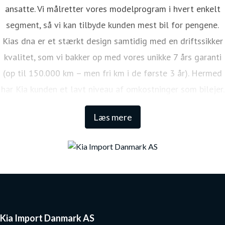
ansatte. Vi målretter vores modelprogram i hvert enkelt
segment, så vi kan tilbyde kunden mest bil for pengene.
Kias dna er et stærkt design samtidig med en driftssikker
kvalitet, som vi bakker op med vores unikke 7 års garanti
(op til 150.000 km – men fri km i de første 3 år). Hermed
har Kia kunden et lavt niveau af omkostninger som bilejer.
Den lange garanti sikrer samtidig én af de højeste
Læs mere
restværdier i markedet.
Kia Import Danmark AS