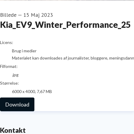
Billede
—
15 Maj 2023
Kia_EV9_Winter_Performance_25
go to media item
Licens:
Brug i medier
Materialet kan downloades af journalister, bloggere, meningsdanner
Filformat:
.jpg
Størrelse:
6000 x 4000, 7,67 MB
Download
Kontakt