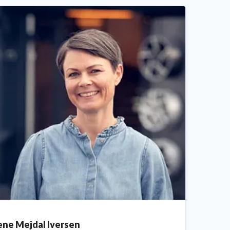
ene Mejdal Iversen