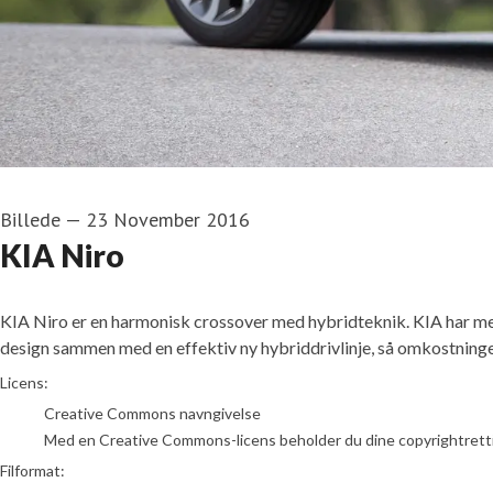
Billede
—
23 November 2016
KIA Niro
KIA Niro er en harmonisk crossover med hybridteknik. KIA har me
design sammen med en effektiv ny hybriddrivlinje, så omkostninge
go to media item
Licens:
Creative Commons navngivelse
Med en Creative Commons-licens beholder du dine copyrightrettighed
Filformat: