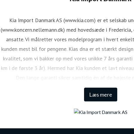
ressekontakt
PR Koordinator
lmi@kiamotors.dk
Kia Import Danmark AS (www.kia.com) er et selskab u
(www.koncern.nellemann.dk) med hovedsæde i Fredericia, o
ansatte. Vi målretter vores modelprogram i hvert enkelt
kunden mest bil for pengene. Kias dna er et stærkt design
kvalitet, som vi bakker op med vores unikke 7 års garanti
km i de første 3 år). Hermed har Kia kunden et lavt niveau
Den lange garanti sikrer samtidig én af de højeste 
Læs mere