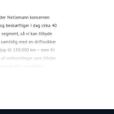
Pressekontakt
Director / CEO
nder Nellemann koncernen
g beskæftiger i dag cirka 40
 segment, så vi kan tilbyde
 samtidig med en driftssikker
 (op til 150.000 km – men fri
 af omkostninger som bilejer.
restværdier i markedet.