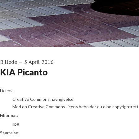
Billede
—
5 April 2016
KIA Picanto
go to media item
Licens:
Creative Commons navngivelse
Med en Creative Commons-licens beholder du dine copyrightrettighed
Filformat:
.jpg
Størrelse: