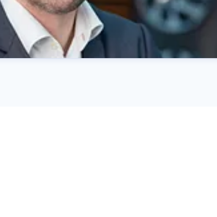
rha@kiamotors.dk