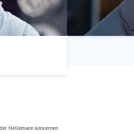
Rasmus Aagaard
Pressekontakt
Director / CEO
nder Nellemann koncernen