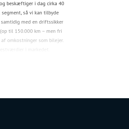
g beskæftiger i dag cirka 40
 segment, så vi kan tilbyde
 samtidig med en driftssikker
 (op til 150.000 km – men fri
 af omkostninger som bilejer.
restværdier i markedet.