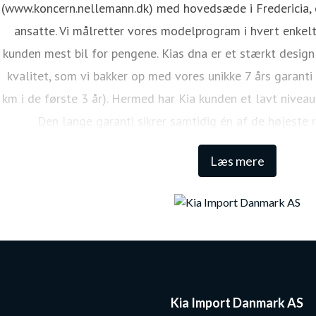
(www.koncern.nellemann.dk) med hovedsæde i Fredericia, o
ansatte. Vi målretter vores modelprogram i hvert enkelt
kunden mest bil for pengene. Kias dna er et stærkt design
kvalitet, som vi bakker op med vores unikke 7 års garanti
km i de første 3 år). Hermed har Kia kunden et lavt niveau
Den lange garanti sikrer samtidig én af de højeste 
Læs mere
Kia Import Danmark AS