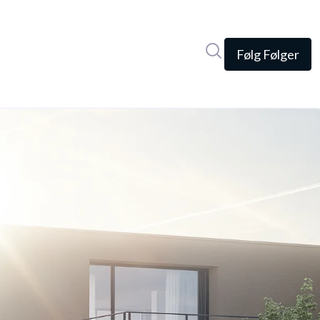
Søg i nyhedsrumme
Følg
Følger