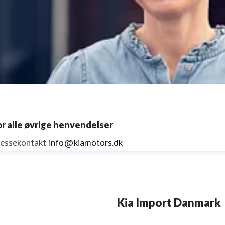
or alle øvrige henvendelser
ressekontakt
info@kiamotors.dk
ene Mejdal Iversen
Kia Import Danmark
ressekontakt
PR Koordinator
lmi@kiamotors.dk