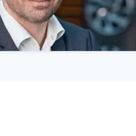
rha@kiamotors.dk