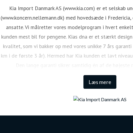
Kia Import Danmark AS (www.kia.com) er et selskab u
(www.koncern.nellemann.dk) med hovedsæde i Fredericia, o
ansatte. Vi målretter vores modelprogram i hvert enkelt
kunden mest bil for pengene. Kias dna er et stærkt design
kvalitet, som vi bakker op med vores unikke 7 års garanti
km i de første 3 år). Hermed har Kia kunden et lavt niveau
Den lange garanti sikrer samtidig én af de højeste 
Læs mere