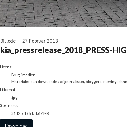
Billede
—
27 Februar 2018
kia_pressrelease_2018_PRESS-H
go to media item
Licens:
Brug i medier
Materialet kan downloades af journalister, bloggere, meningsdanner
Filformat:
.jpg
Størrelse:
3142 x 1964, 4,67 MB
Download