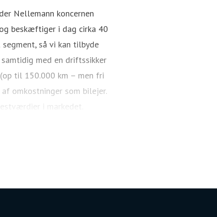
nder Nellemann koncernen
g beskæftiger i dag cirka 40
 segment, så vi kan tilbyde
 samtidig med en driftssikker
 (op til 150.000 km – men fri
 af omkostninger som bilejer.
restværdier i markedet.