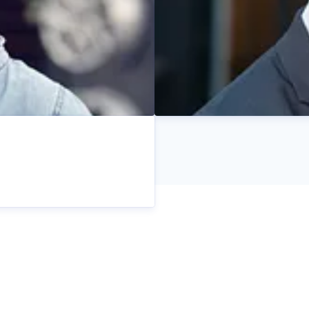
Rasmus Aagaard
Pressekontakt
Director / CEO