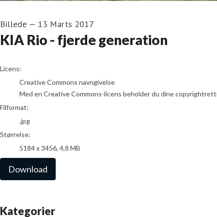
Billede
—
13 Marts 2017
KIA Rio - fjerde generation
go to media item
Licens:
Creative Commons navngivelse
Med en Creative Commons-licens beholder du dine copyrightrettighed
Filformat:
.jpg
Størrelse:
5184 x 3456, 4,8 MB
Download
Kategorier