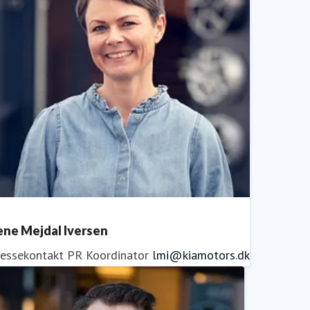
ene Mejdal Iversen
ressekontakt
PR Koordinator
lmi@kiamotors.dk