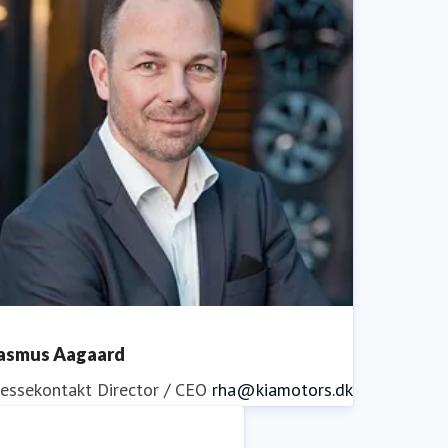
asmus Aagaard
ressekontakt
Director / CEO
rha@kiamotors.dk