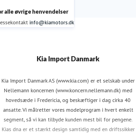
or alle øvrige henvendelser
ressekontakt
info@kiamotors.dk
Kia Import Danmark
Kia Import Danmark AS (www.kia.com) er et selskab under
Nellemann koncernen (www.koncern.nellemann.dk) med
hovedsæde i Fredericia, og beskæftiger i dag cirka 40
ansatte. Vi målretter vores modelprogram i hvert enkelt
segment, så vi kan tilbyde kunden mest bil for pengene.
Kias dna er et stærkt design samtidig med en driftssikker