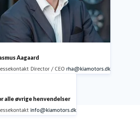
asmus Aagaard
ressekontakt
Director / CEO
rha@kiamotors.dk
or alle øvrige henvendelser
ressekontakt
info@kiamotors.dk