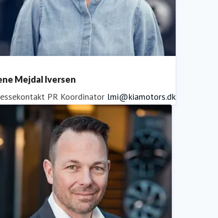
ene Mejdal Iversen
ressekontakt
PR Koordinator
lmi@kiamotors.dk