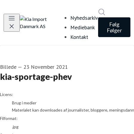
Søg i nyheds
Nyhedsarkiv
Følg
Mediebank
Følger
Kontakt
Billede
—
23 November 2021
kia-sportage-phev
go to media item
Licens:
Brug i medier
Materialet kan downloades af journalister, bloggere, meningsdanner
Filformat:
.jpg