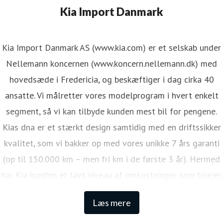
Kia Import Danmark
Kia Import Danmark AS (www.kia.com) er et selskab under
Nellemann koncernen (www.koncern.nellemann.dk) med
hovedsæde i Fredericia, og beskæftiger i dag cirka 40
ansatte. Vi målretter vores modelprogram i hvert enkelt
segment, så vi kan tilbyde kunden mest bil for pengene.
Kias dna er et stærkt design samtidig med en driftssikker
kvalitet, som vi bakker op med vores unikke 7 års garanti
(op til 150.000 km – men fri km i de første 3 år). Hermed
har Kia kunden et lavt niveau af omkostninger som bilejer.
Den lange garanti sikrer samtidig én af de højeste
Læs mere
restværdier i markedet.