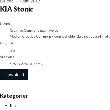
Billede
—
7 Juni 2017
KIA Stonic
go to media item
Licens:
Creative Commons navngivelse
Med en Creative Commons-licens beholder du dine copyrightrettighed
Filformat:
.jpg
Størrelse:
4961 x 2787, 3,77 MB
Download
Kategorier
Kia