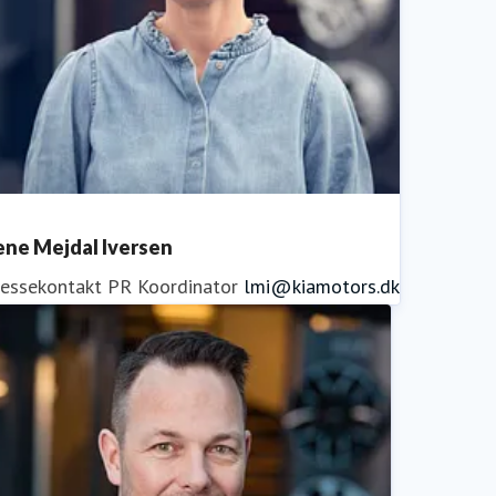
ene Mejdal Iversen
ressekontakt
PR Koordinator
lmi@kiamotors.dk