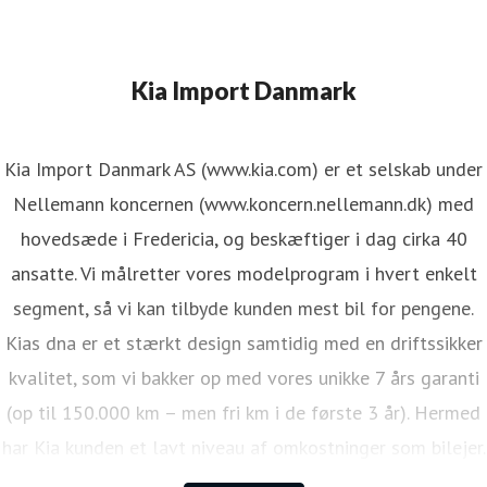
Kia Import Danmark
Kia Import Danmark AS (www.kia.com) er et selskab under
Nellemann koncernen (www.koncern.nellemann.dk) med
hovedsæde i Fredericia, og beskæftiger i dag cirka 40
ansatte. Vi målretter vores modelprogram i hvert enkelt
segment, så vi kan tilbyde kunden mest bil for pengene.
Kias dna er et stærkt design samtidig med en driftssikker
kvalitet, som vi bakker op med vores unikke 7 års garanti
(op til 150.000 km – men fri km i de første 3 år). Hermed
har Kia kunden et lavt niveau af omkostninger som bilejer.
Den lange garanti sikrer samtidig én af de højeste