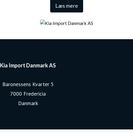
Læs mere
restværdier i markedet.
Kia Import Danmark AS
Baronessens Kvarter 5
7000 Fredericia
Danmark
www.kia.com