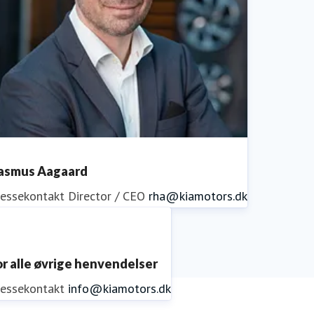
asmus Aagaard
ressekontakt
Director / CEO
rha@kiamotors.dk
or alle øvrige henvendelser
ressekontakt
info@kiamotors.dk