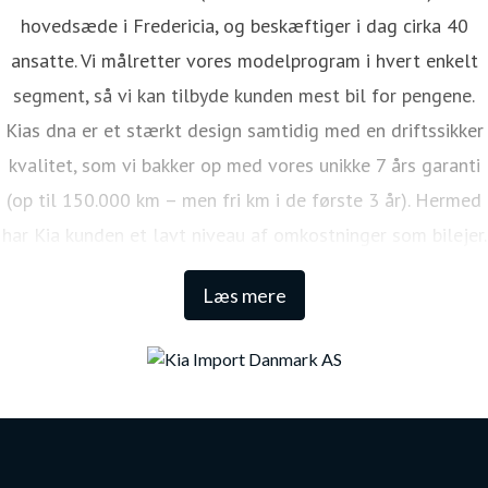
hovedsæde i Fredericia, og beskæftiger i dag cirka 40
ansatte. Vi målretter vores modelprogram i hvert enkelt
segment, så vi kan tilbyde kunden mest bil for pengene.
Kias dna er et stærkt design samtidig med en driftssikker
kvalitet, som vi bakker op med vores unikke 7 års garanti
(op til 150.000 km – men fri km i de første 3 år). Hermed
har Kia kunden et lavt niveau af omkostninger som bilejer.
Den lange garanti sikrer samtidig én af de højeste
Læs mere
restværdier i markedet.