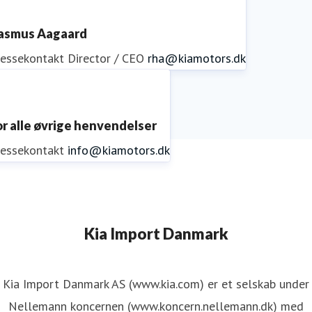
asmus Aagaard
ressekontakt
Director / CEO
rha@kiamotors.dk
or alle øvrige henvendelser
ressekontakt
info@kiamotors.dk
Kia Import Danmark
Kia Import Danmark AS (www.kia.com) er et selskab under
Nellemann koncernen (www.koncern.nellemann.dk) med