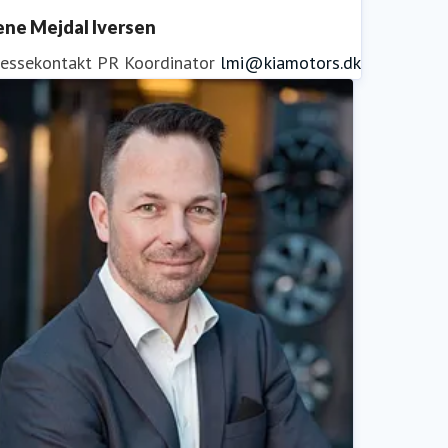
ene Mejdal Iversen
ressekontakt
PR Koordinator
lmi@kiamotors.dk