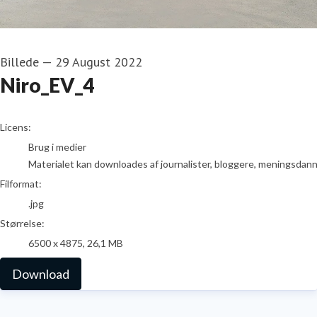
Billede
—
29 August 2022
Niro_EV_4
go to media item
Licens:
Brug i medier
Materialet kan downloades af journalister, bloggere, meningsdanner
Filformat:
.jpg
Størrelse:
6500 x 4875, 26,1 MB
Download