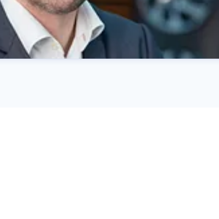
rha@kiamotors.dk