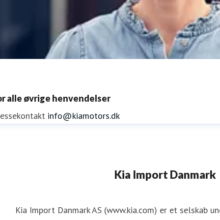
or alle øvrige henvendelser
ressekontakt
info@kiamotors.dk
ene Mejdal Iversen
Kia Import Danmark
ressekontakt
PR Koordinator
lmi@kiamotors.dk
Kia Import Danmark AS (www.kia.com) er et selskab u