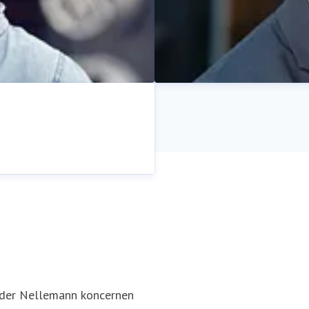
Rasmus Aagaard
Pressekontakt
Director / CEO
nder Nellemann koncernen