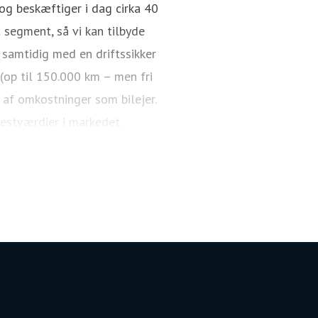
g beskæftiger i dag cirka 40
 segment, så vi kan tilbyde
 samtidig med en driftssikker
 (op til 150.000 km – men fri
 af omkostninger som bilejer.
restværdier i markedet.