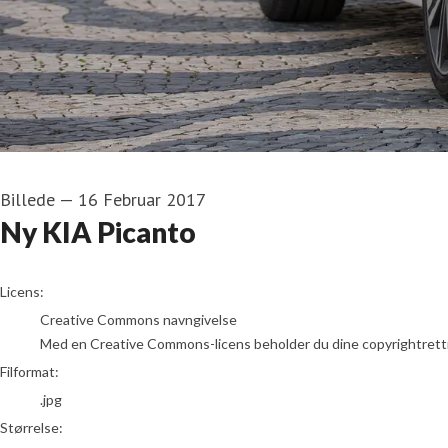
Billede
—
16 Februar 2017
Ny KIA Picanto
go to media item
Licens:
Creative Commons navngivelse
Med en Creative Commons-licens beholder du dine copyrightrettighed
Filformat:
.jpg
Størrelse: