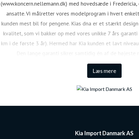
(www.koncern.nellemann.dk) med hovedsæde i Fredericia, o
ansatte. Vi målretter vores modelprogram i hvert enkelt
kunden mest bil for pengene. Kias dna er et stærkt design
kvalitet, som vi bakker op med vores unikke 7 års garanti
km i de første 3 år). Hermed har Kia kunden et lavt niveau
Den lange garanti sikrer samtidig én af de højeste 
Læs mere
Kia Import Danmark AS