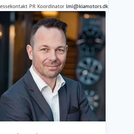
ressekontakt
PR Koordinator
lmi@kiamotors.dk