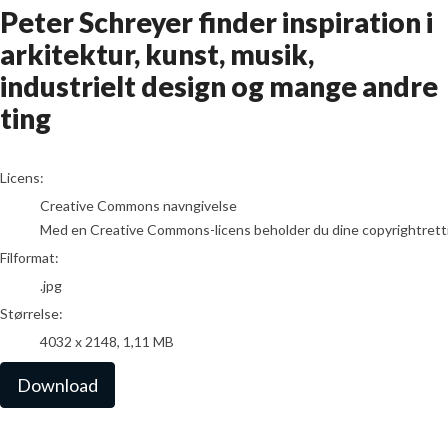
Peter Schreyer finder inspiration i
arkitektur, kunst, musik,
industrielt design og mange andre
ting
go to media item
Licens:
Creative Commons navngivelse
Med en Creative Commons-licens beholder du dine copyrightrettighed
Filformat:
.jpg
Størrelse:
4032 x 2148, 1,11 MB
Download