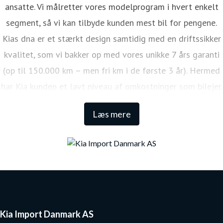
ansatte. Vi målretter vores modelprogram i hvert enkelt
segment, så vi kan tilbyde kunden mest bil for pengene.
Kias dna er et stærkt design samtidig med en driftssikker
kvalitet, som vi bakker op med vores unikke 7 års garanti
(op til 150.000 km – men fri km i de første 3 år). Hermed
har Kia kunden et lavt niveau af omkostninger som bilejer.
Den lange garanti sikrer samtidig én af de højeste
Læs mere
restværdier i markedet.
Kia Import Danmark AS