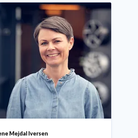
ene Mejdal Iversen