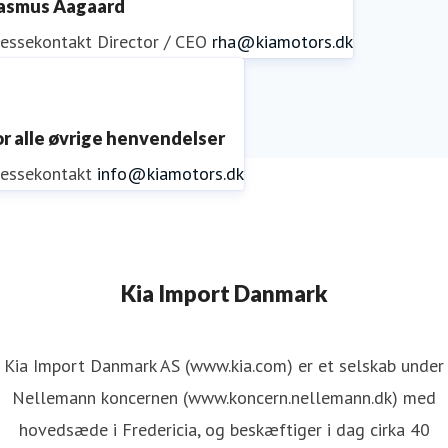
asmus Aagaard
ressekontakt
Director / CEO
rha@kiamotors.dk
or alle øvrige henvendelser
ressekontakt
info@kiamotors.dk
Kia Import Danmark
Kia Import Danmark AS (www.kia.com) er et selskab under
Nellemann koncernen (www.koncern.nellemann.dk) med
hovedsæde i Fredericia, og beskæftiger i dag cirka 40