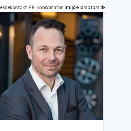
ressekontakt
PR Koordinator
lmi@kiamotors.dk