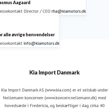
asmus Aagaard
ressekontakt
Director / CEO
rha@kiamotors.dk
or alle øvrige henvendelser
ressekontakt
info@kiamotors.dk
Kia Import Danmark
Kia Import Danmark AS (www.kia.com) er et selskab under
Nellemann koncernen (www.koncern.nellemann.dk) med
hovedsæde i Fredericia, og beskæftiger i dag cirka 40