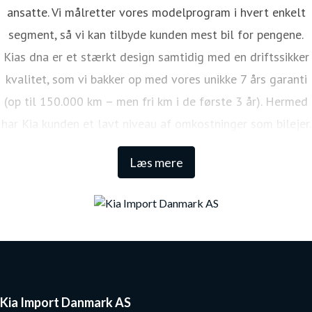
ansatte. Vi målretter vores modelprogram i hvert enkelt
segment, så vi kan tilbyde kunden mest bil for pengene.
Kias dna er et stærkt design samtidig med en driftssikker
kvalitet, som vi bakker op med vores unikke 7 års garanti
(op til 150.000 km – men fri km i de første 3 år). Hermed
har Kia kunden et lavt niveau af omkostninger som bilejer.
Den lange garanti sikrer samtidig én af de højeste
Læs mere
restværdier i markedet.
Kia Import Danmark AS