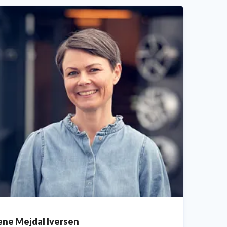
ene Mejdal Iversen