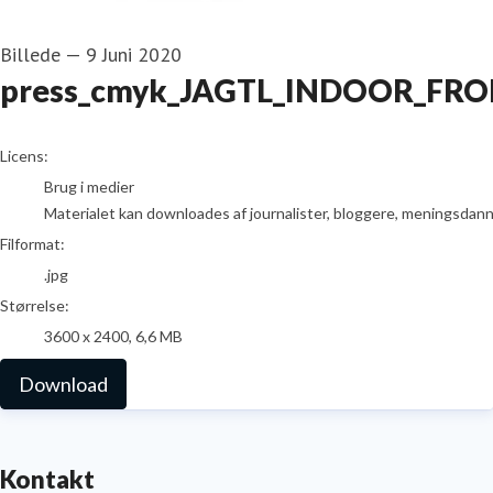
Billede
—
9 Juni 2020
press_cmyk_JAGTL_INDOOR_FR
go to media item
Licens:
Brug i medier
Materialet kan downloades af journalister, bloggere, meningsdanner
Filformat:
.jpg
Størrelse:
3600 x 2400, 6,6 MB
Download
Kontakt