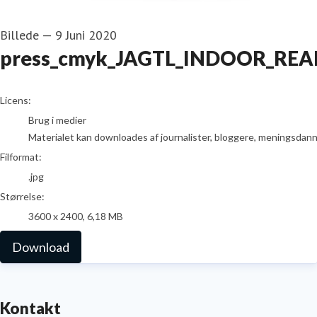
Billede
—
9 Juni 2020
press_cmyk_JAGTL_INDOOR_REA
go to media item
Licens:
Brug i medier
Materialet kan downloades af journalister, bloggere, meningsdanner
Filformat:
.jpg
Størrelse:
3600 x 2400, 6,18 MB
Download
Kontakt