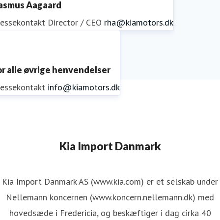
asmus Aagaard
ressekontakt
Director / CEO
rha@kiamotors.dk
or alle øvrige henvendelser
ressekontakt
info@kiamotors.dk
Kia Import Danmark
Kia Import Danmark AS (www.kia.com) er et selskab under
Nellemann koncernen (www.koncern.nellemann.dk) med
hovedsæde i Fredericia, og beskæftiger i dag cirka 40