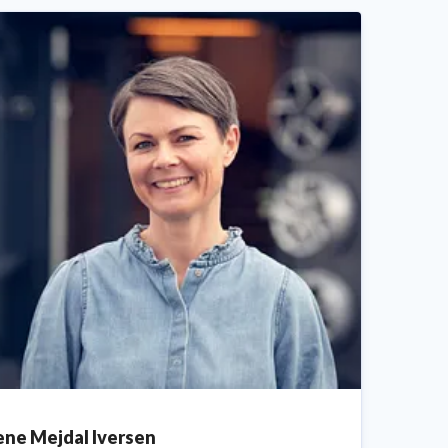
ene Mejdal Iversen