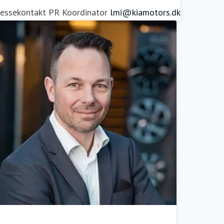
ressekontakt
PR Koordinator
lmi@kiamotors.dk