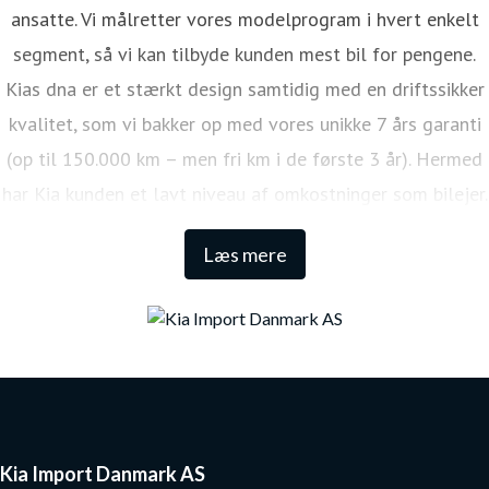
ansatte. Vi målretter vores modelprogram i hvert enkelt
segment, så vi kan tilbyde kunden mest bil for pengene.
Kias dna er et stærkt design samtidig med en driftssikker
kvalitet, som vi bakker op med vores unikke 7 års garanti
(op til 150.000 km – men fri km i de første 3 år). Hermed
har Kia kunden et lavt niveau af omkostninger som bilejer.
Den lange garanti sikrer samtidig én af de højeste
Læs mere
restværdier i markedet.
Kia Import Danmark AS