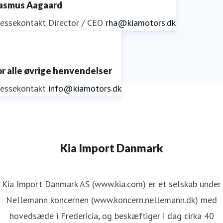
asmus Aagaard
ressekontakt
Director / CEO
rha@kiamotors.dk
or alle øvrige henvendelser
ressekontakt
info@kiamotors.dk
Kia Import Danmark
Kia Import Danmark AS (www.kia.com) er et selskab under
Nellemann koncernen (www.koncern.nellemann.dk) med
hovedsæde i Fredericia, og beskæftiger i dag cirka 40