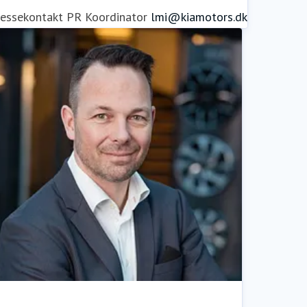
ressekontakt
PR Koordinator
lmi@kiamotors.dk