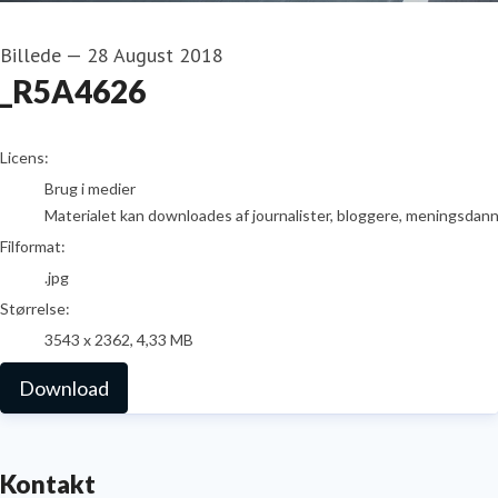
Billede
—
28 August 2018
_R5A4626
go to media item
Licens:
Brug i medier
Materialet kan downloades af journalister, bloggere, meningsdanner
Filformat:
.jpg
Størrelse:
3543 x 2362, 4,33 MB
Download
Kontakt