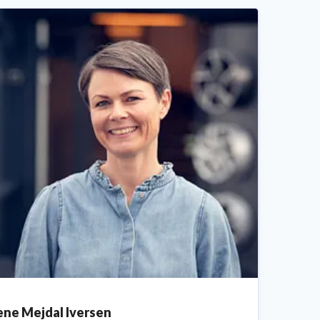
ene Mejdal Iversen