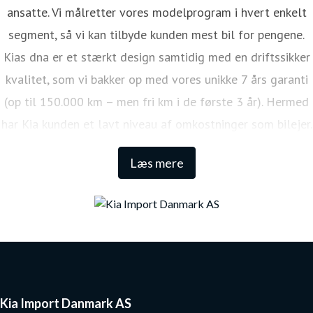
ansatte. Vi målretter vores modelprogram i hvert enkelt
segment, så vi kan tilbyde kunden mest bil for pengene.
Kias dna er et stærkt design samtidig med en driftssikker
kvalitet, som vi bakker op med vores unikke 7 års garanti
(op til 150.000 km – men fri km i de første 3 år). Hermed
har Kia kunden et lavt niveau af omkostninger som bilejer.
Den lange garanti sikrer samtidig én af de højeste
Læs mere
restværdier i markedet.
Kia Import Danmark AS