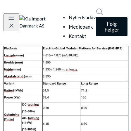
Søg i nyheds
Nyhedsarkiv
Følg
Mediebank
Følger
Kontakt