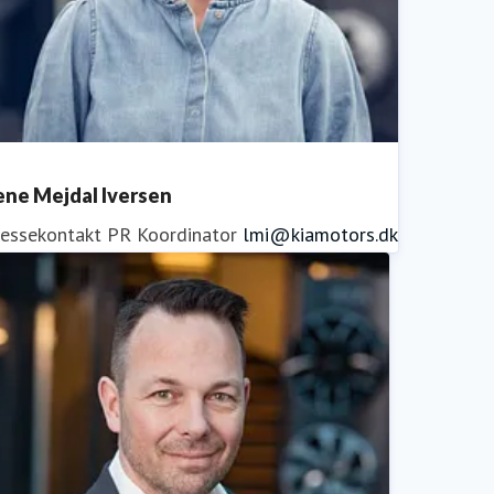
ene Mejdal Iversen
ressekontakt
PR Koordinator
lmi@kiamotors.dk