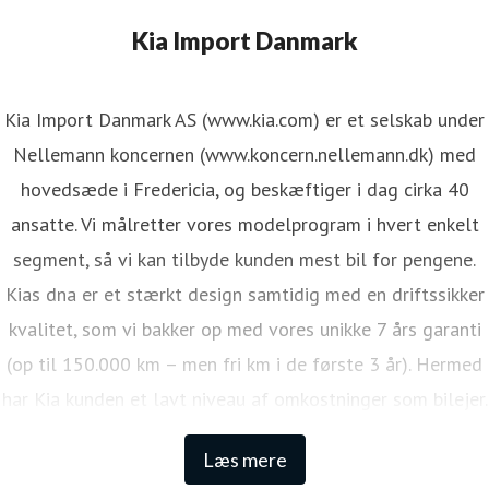
Kia Import Danmark
Kia Import Danmark AS (www.kia.com) er et selskab under
Nellemann koncernen (www.koncern.nellemann.dk) med
hovedsæde i Fredericia, og beskæftiger i dag cirka 40
ansatte. Vi målretter vores modelprogram i hvert enkelt
segment, så vi kan tilbyde kunden mest bil for pengene.
Kias dna er et stærkt design samtidig med en driftssikker
kvalitet, som vi bakker op med vores unikke 7 års garanti
(op til 150.000 km – men fri km i de første 3 år). Hermed
har Kia kunden et lavt niveau af omkostninger som bilejer.
Den lange garanti sikrer samtidig én af de højeste
Læs mere
restværdier i markedet.