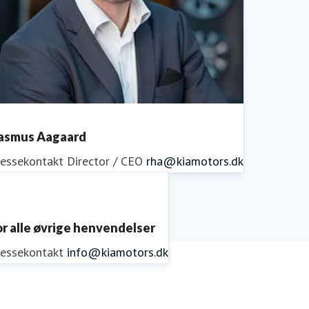
asmus Aagaard
ressekontakt
Director / CEO
rha@kiamotors.dk
or alle øvrige henvendelser
ressekontakt
info@kiamotors.dk