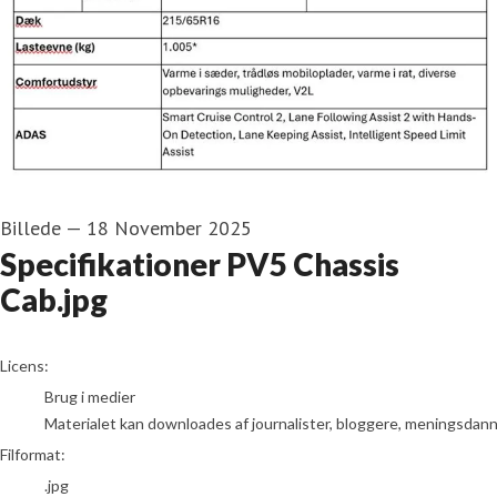
Billede
—
18 November 2025
Specifikationer PV5 Chassis
Cab.jpg
go to media item
Licens:
Brug i medier
Materialet kan downloades af journalister, bloggere, meningsdanner
Filformat:
.jpg