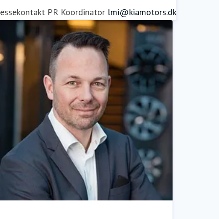
ressekontakt
PR Koordinator
lmi@kiamotors.dk