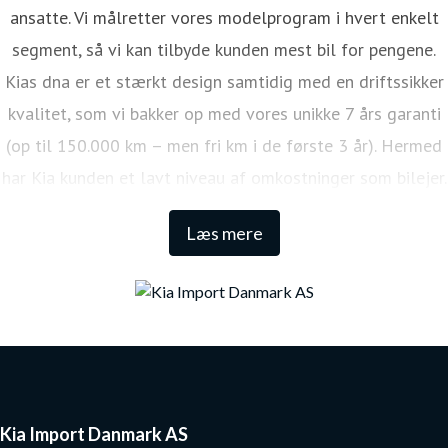
ansatte. Vi målretter vores modelprogram i hvert enkelt
segment, så vi kan tilbyde kunden mest bil for pengene.
Kias dna er et stærkt design samtidig med en driftssikker
kvalitet, som vi bakker op med vores unikke 7 års garanti
(op til 150.000 km – men fri km i de første 3 år). Hermed
har Kia kunden et lavt niveau af omkostninger som bilejer.
Den lange garanti sikrer samtidig én af de højeste
Læs mere
restværdier i markedet.
Kia Import Danmark AS