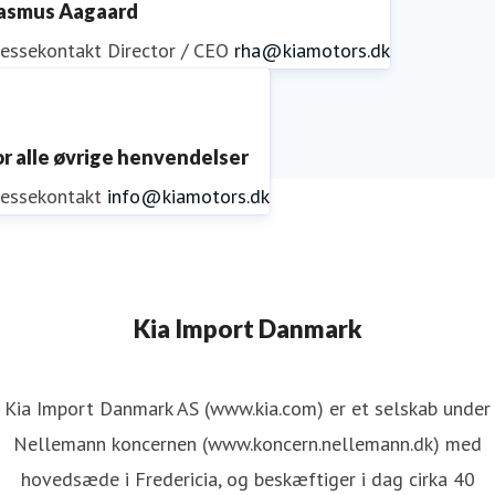
asmus Aagaard
ressekontakt
Director / CEO
rha@kiamotors.dk
or alle øvrige henvendelser
ressekontakt
info@kiamotors.dk
Kia Import Danmark
Kia Import Danmark AS (www.kia.com) er et selskab under
Nellemann koncernen (www.koncern.nellemann.dk) med
hovedsæde i Fredericia, og beskæftiger i dag cirka 40