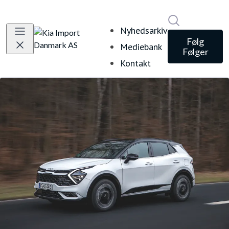
Søg i nyheds
Nyhedsarkiv
Følg
Mediebank
Følger
Kontakt