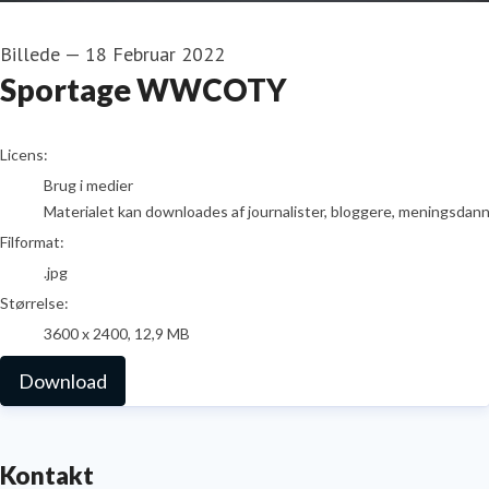
Billede
—
18 Februar 2022
Sportage WWCOTY
go to media item
Licens:
Brug i medier
Materialet kan downloades af journalister, bloggere, meningsdanner
Filformat:
.jpg
Størrelse:
3600 x 2400, 12,9 MB
Download
Kontakt