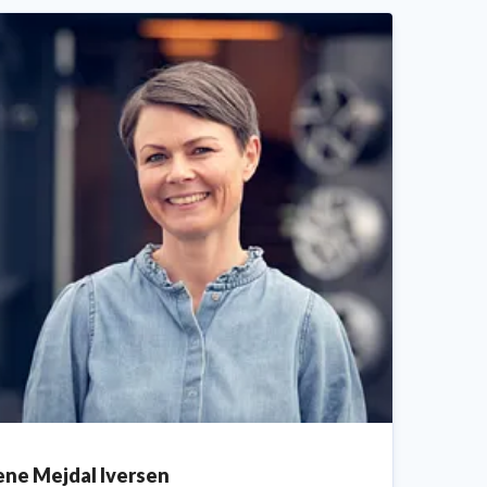
ene Mejdal Iversen