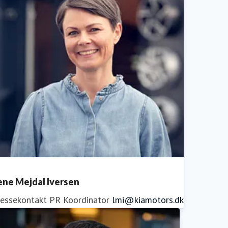
ene Mejdal Iversen
ressekontakt
PR Koordinator
lmi@kiamotors.dk