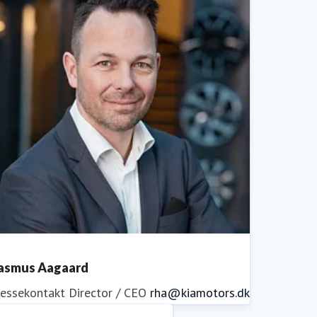
asmus Aagaard
ressekontakt
Director / CEO
rha@kiamotors.dk