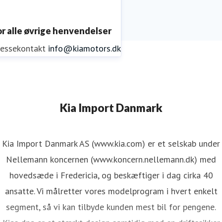
or alle øvrige henvendelser
ressekontakt
info@kiamotors.dk
Kia Import Danmark
Kia Import Danmark AS (www.kia.com) er et selskab under
Nellemann koncernen (www.koncern.nellemann.dk) med
hovedsæde i Fredericia, og beskæftiger i dag cirka 40
ansatte. Vi målretter vores modelprogram i hvert enkelt
segment, så vi kan tilbyde kunden mest bil for pengene.