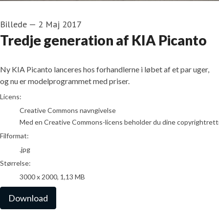
Billede
—
2 Maj 2017
Tredje generation af KIA Picanto
Ny KIA Picanto lanceres hos forhandlerne i løbet af et par uger,
og nu er modelprogrammet med priser.
go to media item
Licens:
Creative Commons navngivelse
Med en Creative Commons-licens beholder du dine copyrightrettighed
Filformat:
.jpg
Størrelse:
3000 x 2000, 1,13 MB
Download