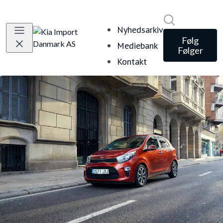
Søg i nyheds
Nyhedsarkiv
Følg
Mediebank
Følger
Kontakt