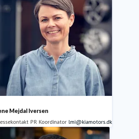
ene Mejdal Iversen
ressekontakt
PR Koordinator
lmi@kiamotors.dk