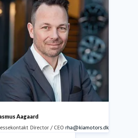
asmus Aagaard
ressekontakt
Director / CEO
rha@kiamotors.dk