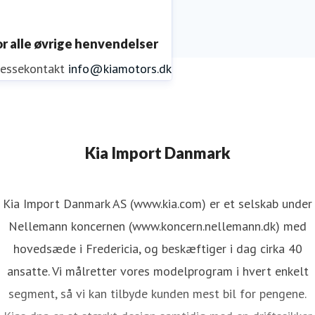
or alle øvrige henvendelser
ressekontakt
info@kiamotors.dk
Kia Import Danmark
Kia Import Danmark AS (www.kia.com) er et selskab under
Nellemann koncernen (www.koncern.nellemann.dk) med
hovedsæde i Fredericia, og beskæftiger i dag cirka 40
ansatte. Vi målretter vores modelprogram i hvert enkelt
segment, så vi kan tilbyde kunden mest bil for pengene.